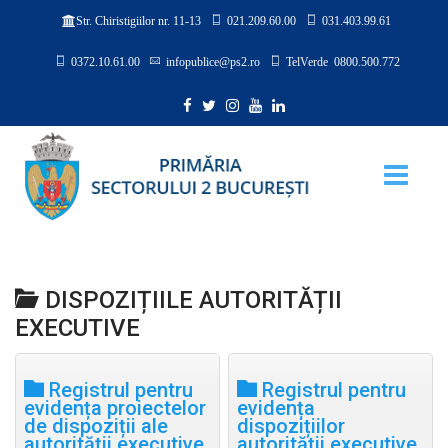
021.209.60.00
031.403.99.61
Str. Chiristigiilor nr. 11-13
0372.10.61.00
infopublice@ps2.ro
TelVerde 0800.500.772
DISPOZIȚIILE AUTORITĂȚII
EXECUTIVE
Registrul pentru
Registrul pentru
evidența proiectelor
evidența
de dispoziții ale
dispozițiilor
autorității executive
autorității executive