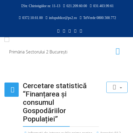
Str. Chiristigiilor nr. 11-13
021.209.60.00
031.403.99.61
0372.10.61.00
infopublice@ps2.ro
TelVerde 0800.500.772
Cercetare statistică
“Finanțarea și
consumul
Gospodăriilor
Populației”