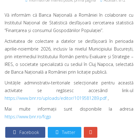
Informatii de interes public prima pagina
Accesări: 812
Vă informăm că Banca Națională a României în colaborare cu
Institutul Național de Statistică desfășoară cercetarea statistică
“Finanțarea și consumul Gospodăriilor Populației”.
Activitatea de colectare a datelor se desfășoară în perioada
aprilie-noiembrie 2026, inclusiv la nivelul Municipiului București,
prin intermediul Institutului Român pentru Evaluare și Strategie –
IRES, o societate specializată cu sediul în Cluj Napoca, selectată
de Banca Națională a României prin licitație publică.
Unitățile administrativ-teritoriale selecționate pentru această
activitate se regăsesc accesând link-ul
https://www.bnr.ro/uploads/editor/1019581289.pdf
,
Mai multe informații sunt disponibile la adresa
https://www.bnr.ro/fcgp
Facebook
Twitter