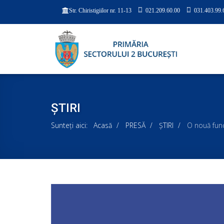
021.209.60.00
031.403.99.
Str. Chiristigiilor nr. 11-13
ȘTIRI
Sunteți aici:
Acasă
PRESĂ
ȘTIRI
O nouă func