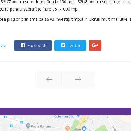
ei: S2U7 pentru suprafeţe pâna la 150 mp,
S2U8 pentru suprafețe ce au
2U19 pentru suprafețe între 751-1000 mp.
tea plăților prin sms ca să vă investiți timpul în lucruri mult mai utile
Facebook
Twitter
fata
Prec
Următor