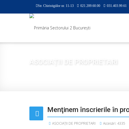
Str. Chiristigiilor nr. 11-13
021.209.60.00
031.403.99.61
ASOCIAȚII DE PROPRIETARI
Sunteți aici:
Acasă
ACTE NECESARE
ASOCIAȚII
Menţinem înscrierile în pro
ASOCIAȚII DE PROPRIETARI
Accesări: 4335