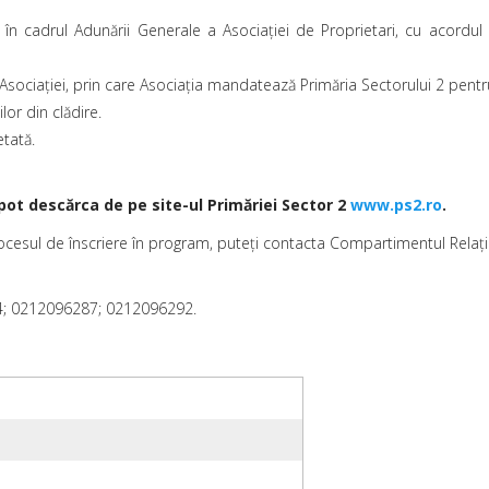
n cadrul Adunării Generale a Asociației de Proprietari, cu acordul 
ociației, prin care Asociația mandatează Primăria Sectorului 2 pentru
lor din clădire.
etată.
pot descărca de pe site-ul Primăriei Sector 2
www.ps2.ro
.
rocesul de înscriere în program, puteți contacta Compartimentul Relații 
4; 0212096287; 0212096292.