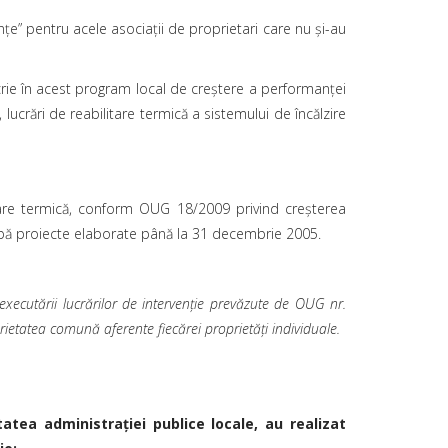
ţe” pentru acele asociații de proprietari care nu și-au
scrie în acest program local de creștere a performanței
 lucrări de reabilitare termică a sistemului de încălzire
litare termică, conform OUG 18/2009 privind creșterea
 după proiecte elaborate până la 31 decembrie 2005.
xecutării lucrărilor de intervenție prevăzute de OUG nr.
rietatea comună aferente fiecărei proprietăți individuale.
tatea administraţiei publice locale, au realizat