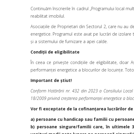
Continuăm înscrierile în cadrul „Programului local mul
reabilitat imobilul.
Asociaţiile de Proprietari din Sectorul 2, care nu au 
energetice. Programul este axat pe lucrări de izolare te
şi a sistemului de furnizare a apei calde.
Condiţii de eligibilitate
În ceea ce priveşte condiţiile de eligibilitate, doa
performanței energetice a blocurilor de locuințe. Tot
Important de știut!
Conform Hotărârii nr. 432 din 2023 a Consiliului Local 
18/2009 privind creşterea performanţei energetice a blocur
Vor fi exceptate de la cofinanțarea lucrărilor de
a) persoane cu handicap sau familii cu persoane
b) persoane singure/familii care, în ultimele 3