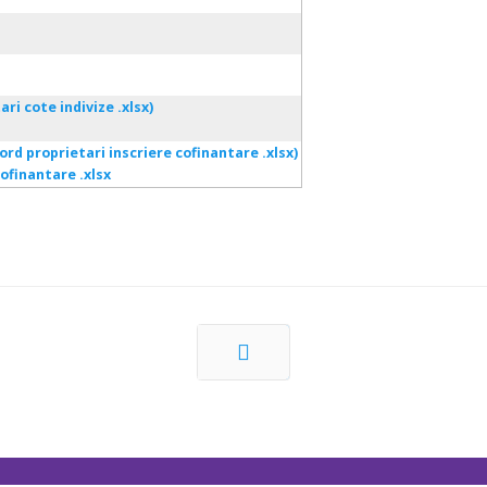
ofinantare .xlsx
Prec