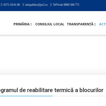
0372.10.61.00
infopublice@ps2.ro
TelVerde 0800.500.772
PRIMĂRIA
CONSILIUL LOCAL
TRANSPARENȚĂ
ACT
 DE PROPRIETARI
Menţinem înscrierile în programul de reabilitare te
gramul de reabilitare termică a blocurilor