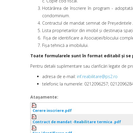
c. Copie cod fiscal.
Hotărârea de înscriere în program - adoptată î
condominium.
Contractul de mandat semnat de Președintele As
Lista proprietarilor din imobil și destinația spații
Fișa de identificare a Asociației/blocului compl
Fișa tehnică a imobilului.
Toate formularele sunt în format editabil și se 
Pentru detalii suplimentare sau clarificări legate de p
adresa de e-mail:
inf.reabilitare@ps2.ro
telefonic la numerele: 0212096257; 021209628
Ataşamente:
Cerere inscriere.pdf
Contract de mandat -Reabilitare termica .pdf