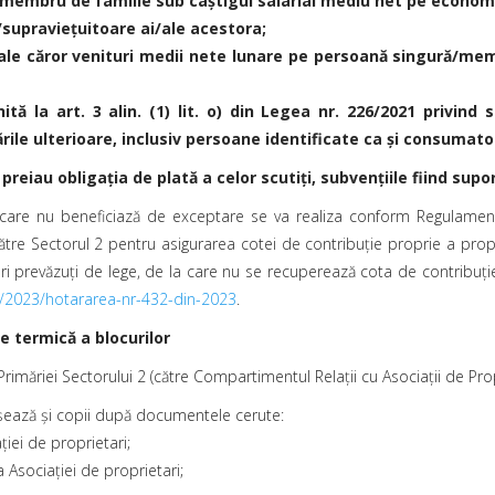
/membru de familie sub câştigul salarial mediu net pe econom
i/supravieţuitoare ai/ale acestora;
 ale căror venituri medii nete lunare pe persoană singură/me
ită la art. 3 alin. (1) lit. o) din Legea nr. 226/2021 privind 
ile ulterioare, inclusiv persoane identificate ca şi consumator
 preiau obligația de plată a celor scutiți, subvențiile fiind sup
 care nu beneficiază de exceptare se va realiza conform Regulamentulu
e Sectorul 2 pentru asigurarea cotei de contribuție proprie a proprie
ari prevăzuţi de lege, de la care nu se recuperează cota de contribuţ
ari/2023/hotararea-nr-432-din-2023
.
e termică a blocurilor
 Primăriei Sectorului 2 (către Compartimentul Relații cu Asociații de P
aşează și copii după documentele cerute:
iei de proprietari;
 Asociației de proprietari;