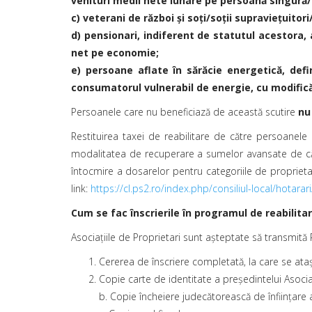
venituri medii nete lunare pe persoană singură
c) veterani de război şi soţi/soţii supravieţuitor
d) pensionari, indiferent de statutul acestora,
net pe economie;
e) persoane aflate în sărăcie energetică, defin
consumatorul vulnerabil de energie, cu modificăr
Persoanele care nu beneficiază de această scutire
nu
Restituirea taxei de reabilitare de către persoanele
modalitatea de recuperare a sumelor avansate de cătr
întocmire a dosarelor pentru categoriile de propriet
link:
https://cl.ps2.ro/index.php/consiliul-local/hotar
Cum se fac înscrierile în programul de reabilitar
Asociaţiile de Proprietari sunt așteptate să transmită
Cererea de înscriere completată, la care se at
Copie carte de identitate a președintelui Asociaț
b. Copie încheiere judecătorească de înființare a