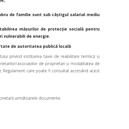
ie;
mbru de familie sunt sub câştigul salarial mediu
stabilirea măsurilor de protecţie socială pentru
i vulnerabili de energie.
ortate de autoritatea publică locală
.
i privind instituirea taxei de reabilitare termică și
tarilor/asociațiilor de proprietari și modalitatea de
ie, Regulament care poate fi consultat accesând acest
roprietari) următoarele documente: