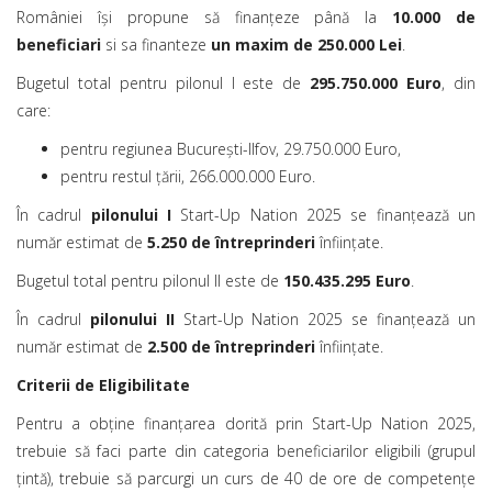
României își propune să finanțeze până la
10.000 de
beneficiari
si sa finanteze
un maxim de 250.000 Lei
.
Bugetul total pentru pilonul I este de
295.750.000 Euro
, din
care:
pentru regiunea București-Ilfov, 29.750.000 Euro,
pentru restul țării, 266.000.000 Euro.
În cadrul
pilonului I
Start-Up Nation 2025 se finanțează un
număr estimat de
5.250 de întreprinderi
înființate.
Bugetul total pentru pilonul II este de
150.435.295 Euro
.
În cadrul
pilonului II
Start-Up Nation 2025 se finanțează un
număr estimat de
2.500 de întreprinderi
înființate.
Criterii de Eligibilitate
Pentru a obține finanțarea dorită prin Start-Up Nation 2025,
trebuie să faci parte din categoria beneficiarilor eligibili (grupul
țintă), trebuie să parcurgi un curs de 40 de ore de competențe