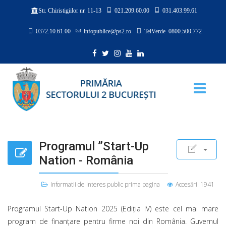
021.209.60.00
031.403.99.61
Str. Chiristigiilor nr. 11-13
0372.10.61.00
infopublice@ps2.ro
TelVerde 0800.500.772
Programul ”Start-Up
Nation - România
Informatii de interes public prima pagina
Accesări: 1941
Programul Start-Up Nation 2025 (Ediția IV) este cel mai mare
program de finanțare pentru firme noi din România. Guvernul