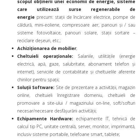
scopul obținerii unei economii de energie, sisteme
care utilizează surse regenerabile de
energie
precum: stații de încărcare electrice, pompe de
căldură, mini-eoliene, compresoare aer, panouri și / sau
sisteme fotovoltaice, panouri solare, stații sortare –
reciclare deșeuri, etc.;
Achiziționarea de mobilier
;
Cheltuieli operaționale:
Salariile, utilitățile (energie
electrică, apă, gaze, salubritate, abonament telefon și
internet), serviciile de contabilitate și cheltuielile aferente
chiriilor pentru spații;
Soluții Software:
Site de prezentare a activității, magazin
online, cheltuieli înregistrare domeniu, cheltuieli de
promovare a site-ului / magazinului on-line, soft/softuri
necesar/necesare desfășurării activității;
Echipamente Hardware:
echipamente IT, tehnică de
calcul tip PC, unitate centrală, server, monitor, imprimantă,
inclusiv sisteme portabile, telefoane smart, tablete;