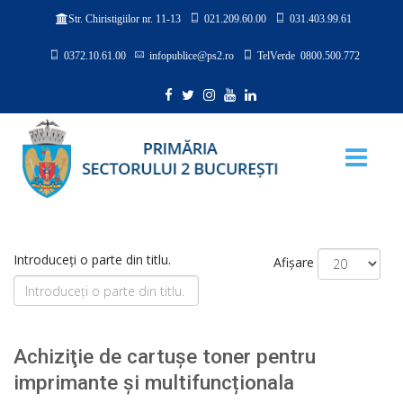
021.209.60.00
031.403.99.61
Str. Chiristigiilor nr. 11-13
0372.10.61.00
infopublice@ps2.ro
TelVerde 0800.500.772
Introduceți o parte din titlu.
Afișare
Achiziţie de cartușe toner pentru
imprimante și multifuncționala