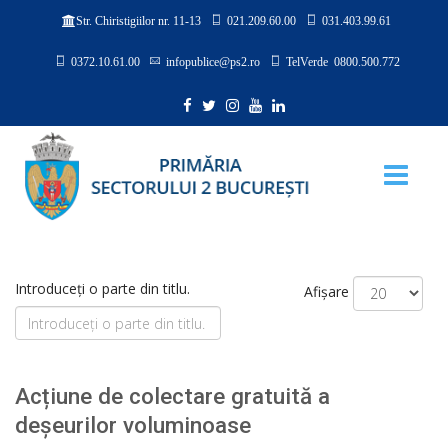
021.209.60.00
031.403.99.61
Str. Chiristigiilor nr. 11-13
0372.10.61.00
infopublice@ps2.ro
TelVerde 0800.500.772
Introduceți o parte din titlu.
Afișare
Acțiune de colectare gratuită a
deșeurilor voluminoase