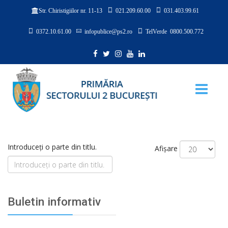
021.209.60.00
031.403.99.61
Str. Chiristigiilor nr. 11-13
0372.10.61.00
infopublice@ps2.ro
TelVerde 0800.500.772
Introduceți o parte din titlu.
Afișare
Buletin informativ