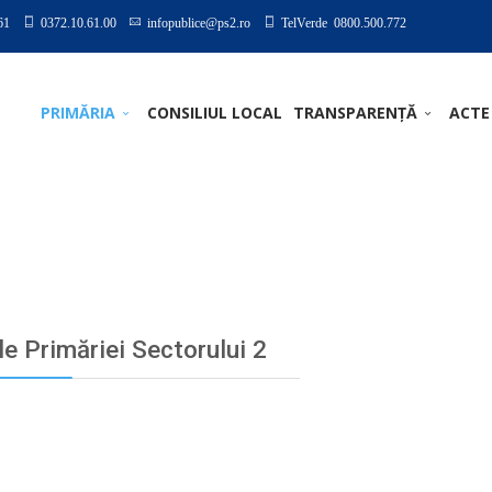
61
0372.10.61.00
infopublice@ps2.ro
TelVerde 0800.500.772
PRIMĂRIA
CONSILIUL LOCAL
TRANSPARENȚĂ
ACTE
le Primăriei Sectorului 2