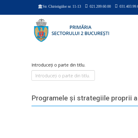
021.209.60.00
031.403.99.
Str. Chiristigiilor nr. 11-13
Introduceți o parte din titlu.
Programele şi strategiile proprii a