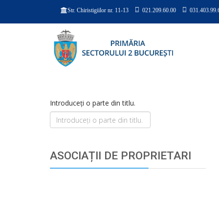
021.209.60.00
031.403.99.
Str. Chiristigiilor nr. 11-13
Introduceți o parte din titlu.
ASOCIAȚII DE PROPRIETARI