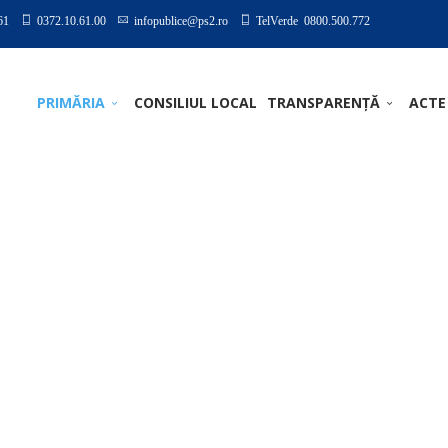
61
0372.10.61.00
infopublice@ps2.ro
TelVerde 0800.500.772
PRIMĂRIA
CONSILIUL LOCAL
TRANSPARENȚĂ
ACTE