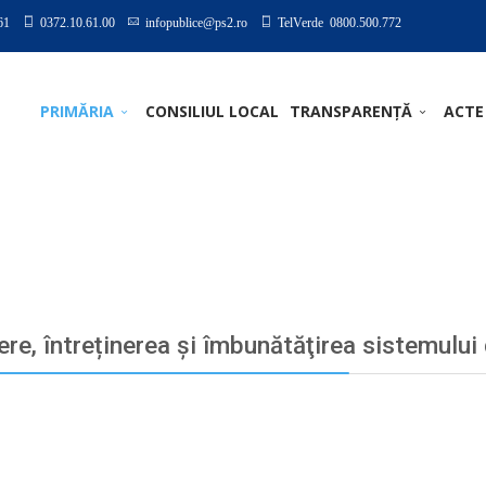
61
0372.10.61.00
infopublice@ps2.ro
TelVerde 0800.500.772
PRIMĂRIA
CONSILIUL LOCAL
TRANSPARENȚĂ
ACTE
ere, întreținerea şi îmbunătăţirea sistemului