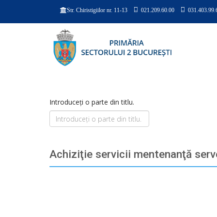
021.209.60.00
031.403.99.
Str. Chiristigiilor nr. 11-13
Introduceți o parte din titlu.
Achiziţie servicii mentenanţă serv