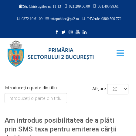
021.209.60.00
031.403.99.61
Str. Chiristigiilor nr. 11-13
0372.10.61.00
infopublice@ps2.ro
TelVerde 0800.500.772
Introduceți o parte din titlu.
Afișare
Am introdus posibilitatea de a plăti
prin SMS taxa pentru emiterea cărții