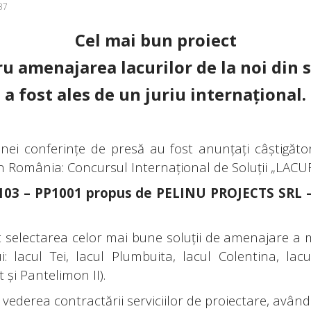
37
Cel mai bun proiect
u amenajarea lacurilor de la noi din 
a fost ales de un juriu internaţional.
nei conferinţe de presă au fost anunţaţi câştigător
în România: Concursul Internațional de Soluții „LA
lui 103 – PP1001 propus de PELINU PROJECTS SR
st selectarea celor mai bune soluţii de amenajare a ma
i: lacul Tei, lacul Plumbuita, lacul Colentina, lac
 și Pantelimon II).
n vederea contractării serviciilor de proiectare, având