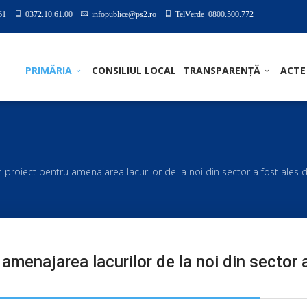
61
0372.10.61.00
infopublice@ps2.ro
TelVerde 0800.500.772
PRIMĂRIA
CONSILIUL LOCAL
TRANSPARENȚĂ
ACTE
 proiect pentru amenajarea lacurilor de la noi din sector a fost ales d
amenajarea lacurilor de la noi din sector 