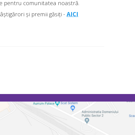
ie pentru comunitatea noastră.
tigărori şi premii găsiți -
AICI