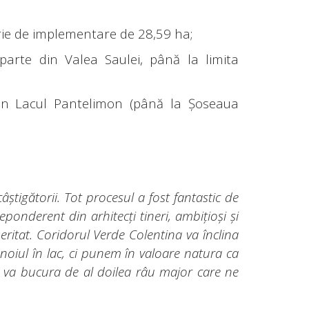
 arie de implementare de 28,59 ha;
 parte din Valea Saulei, până la limita
 din Lacul Pantelimon (până la Șoseaua
âștigătorii. Tot procesul a fost fantastic de
onderent din arhitecți tineri, ambițioși și
eritat. Coridorul Verde Colentina va înclina
oiul în lac, ci punem în valoare natura ca
se va bucura de al doilea râu major care ne