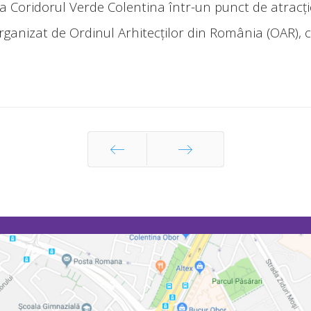
a Coridorul Verde Colentina într-un punct de atracţ
anizat de Ordinul Arhitecților din România (OAR), câş
Prec
Următor