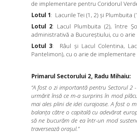
de implementare pentru Coridorul Verde
Lotul 1
: Lacurile Tei (1, 2) și Plumbuita
Lotul 2
: Lacul Plumbuita (2), între Ș
administrativă a Bucureștiului, cu o ari
Lotul 3
: Râul și Lacul Colentina, La
Pantelimon), cu o arie de implementare 
Primarul Sectorului 2, Radu Mihaiu:
“A fost o zi importantă pentru Sectorul 2 - 
urmărit însă ce m-a surprins în mod plăcut
mai ales plini de idei curajoase. A fost o 
balanța către o capitală cu adevărat euro
să ne bucurăm de ea într-un mod sustenabil
traversează orașul.”