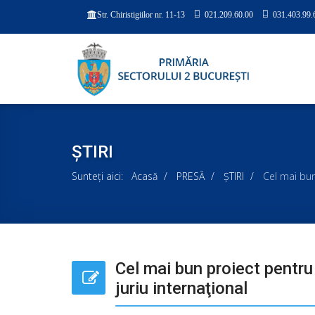
021.209.60.00
031.403.99.
Str. Chiristigiilor nr. 11-13
ȘTIRI
Sunteți aici:
Acasă
PRESĂ
ȘTIRI
Cel mai bun
Cel mai bun proiect pentru 
juriu internaţional