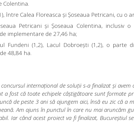
 Colentina.
 (1), între Calea Floreasca și Șoseaua Petricani, cu o
oseaua Petricani și Șoseaua Colentina, inclusiv o
e de implementare de 27,46 ha;
cul Fundeni (1,2), Lacul Dobroești (1,2), o parte
de 48,84 ha.
concursul internațional de soluții s-a finalizat și avem c
 a fost că toate echipele câștigătoare sunt formate prep
muncă de peste 3 ani să ajungem aici, însă eu zic că a m
peană. Am ajuns în punctul în care nu mai aruncăm gun
. Iar când acest proiect va fi finalizat, Bucureștiul 