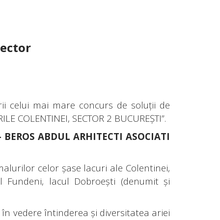
sector
ii celui mai mare concurs de soluţii de
CURILE COLENTINEI, SECTOR 2 BUCUREȘTI”.
L – BEROS ABDUL ARHITECTI ASOCIATI
lurilor celor șase lacuri ale Colentinei,
ul Fundeni, lacul Dobroești (denumit și
 în vedere întinderea și diversitatea ariei