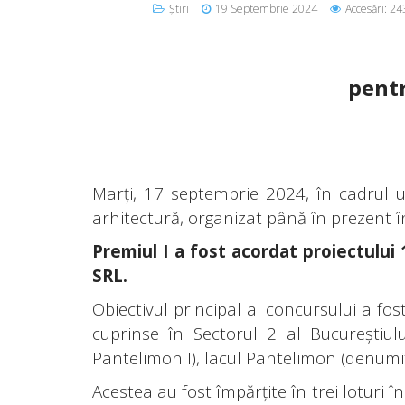
Știri
19 Septembrie 2024
Accesări: 24
pentr
Marţi, 17 septembrie 2024, în cadrul u
arhitectură, organizat până în prezent 
Premiul I a fost acordat proiectu
SRL.
Obiectivul principal al concursului a fo
cuprinse în Sectorul 2 al Bucureștiulu
Pantelimon I), lacul Pantelimon (denumit
Acestea au fost împărţite în trei loturi î