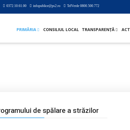
0372.10.61.00
infopublice@ps2.ro
TelVerde 0800.500.772
PRIMĂRIA
CONSILIUL LOCAL
TRANSPARENȚĂ
ACT
une în cadrul programului de spălare a străzilor
rogramului de spălare a străzilor