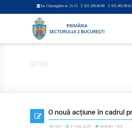
021.209.60.00
031.403.99.61
Str. Chiristigiilor nr. 11-13
ȘTIRI
Sunteți aici:
Acasă
PRESĂ
ȘTIRI
O nouă acți
O nouă acțiune în cadrul p
Știri
31 Iulie 2020
Accesări: 1606