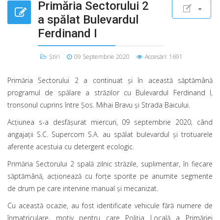
Primăria Sectorului 2
a spălat Bulevardul
Ferdinand I
Știri
09 Septembrie 2020
Accesări: 1691
Primăria Sectorului 2 a continuat și în această săptămână
programul de spălare a străzilor cu Bulevardul Ferdinand I,
tronsonul cuprins între Șos. Mihai Bravu și Strada Baicului.
Acțiunea s-a desfășurat miercuri, 09 septembrie 2020, când
angajații S.C. Supercom S.A. au spălat bulevardul și trotuarele
aferente acestuia cu detergent ecologic.
Primăria Sectorului 2 spală zilnic străzile, suplimentar, în fiecare
săptămână, acționează cu forțe sporite pe anumite segmente
de drum pe care intervine manual și mecanizat.
Cu această ocazie, au fost identificate vehicule fără numere de
înmatriculare, motiv pentru care Poliția Locală a Primăriei