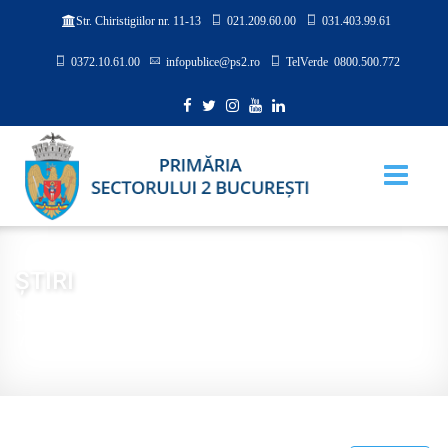
021.209.60.00
031.403.99.61
Str. Chiristigiilor nr. 11-13
0372.10.61.00
infopublice@ps2.ro
TelVerde 0800.500.772
ȘTIRI
Sunteți aici:
Acasă
PRESĂ
ȘTIRI
Primăria Sectorului 2 a spălat Bulevardul Ferdinand I