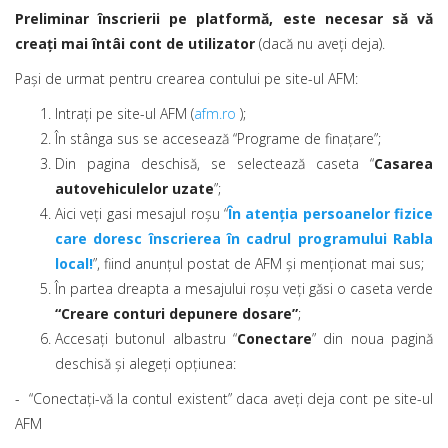
Preliminar înscrierii pe platformă, este necesar să vă
creați mai întâi cont de utilizator
(dacă nu aveți deja).
Pași de urmat pentru crearea contului pe site-ul AFM:
Intrați pe site-ul AFM (
afm.ro
);
În stânga sus se accesează “Programe de finațare”;
Din pagina deschisă, se selectează caseta “
Casarea
autovehiculelor uzate
”;
Aici veți gasi mesajul roșu “
În atenția persoanelor fizice
care doresc înscrierea în cadrul programului Rabla
local!
”, fiind anunțul postat de AFM și menționat mai sus;
În partea dreapta a mesajului roșu veți găsi o caseta verde
“Creare conturi depunere dosare”
;
Accesați butonul albastru “
Conectare
” din noua pagină
deschisă și alegeți opțiunea:
- “Conectați-vă la contul existent” daca aveți deja cont pe site-ul
AFM