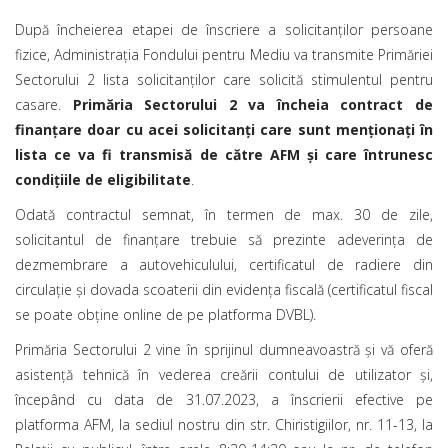
După încheierea etapei de înscriere a solicitanților persoane
fizice, Administrația Fondului pentru Mediu va transmite Primăriei
Sectorului 2 lista solicitanţilor care solicită stimulentul pentru
casare.
Primăria Sectorului 2 va încheia contract de
finanţare doar cu acei solicitanţi care sunt menţionaţi în
lista ce va fi transmisă de către AFM și care întrunesc
condițiile de eligibilitate
.
Odată contractul semnat, în termen de max. 30 de zile,
solicitantul de finanțare trebuie să prezinte adeverința de
dezmembrare a autovehiculului, certificatul de radiere din
circulație și dovada scoaterii din evidența fiscală (certificatul fiscal
se poate obține online de pe platforma DVBL).
Primăria Sectorului 2 vine în sprijinul dumneavoastră și vă oferă
asistență tehnică în vederea creării contului de utilizator și,
începând cu data de 31.07.2023, a înscrierii efective pe
platforma AFM, la sediul nostru din str. Chiristigiilor, nr. 11-13, la