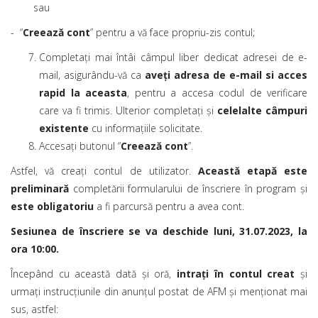
sau
- “
Creează cont
” pentru a vă face propriu-zis contul;
Completați mai întâi câmpul liber dedicat adresei de e-
mail, asigurându-vă ca
aveți adresa de e-mail si acces
rapid la aceasta
, pentru a accesa codul de verificare
care va fi trimis. Ulterior completați și
celelalte câmpuri
existente
cu informațiile solicitate.
Accesați butonul “
Creează cont
”.
Astfel, vă creați contul de utilizator.
Această etapă este
preliminară
completării formularului de înscriere în program și
este
obligatoriu
a fi parcursă pentru a avea cont.
Sesiunea de înscriere se va deschide luni, 31.07.2023, la
ora 10:00
.
Începând cu această dată și oră,
intrați în contul creat
și
urmați instrucțiunile din anunțul postat de AFM și menționat mai
sus, astfel: