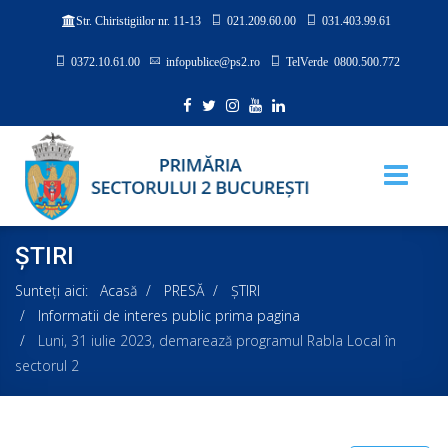
021.209.60.00
031.403.99.61
Str. Chiristigiilor nr. 11-13
0372.10.61.00
infopublice@ps2.ro
TelVerde 0800.500.772
ȘTIRI
Sunteți aici:
Acasă
PRESĂ
ȘTIRI
Informatii de interes public prima pagina
Luni, 31 iulie 2023, demarează programul Rabla Local în
sectorul 2