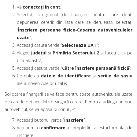
Vă
conectați în cont
;
Selectați programul de finanțare pentru care doriți
depunerea cererii: din lista care se derulează, selectați
“
Înscriere persoane fizice-Casarea autovehiculelor
uzate
”;
Accesați căsuța verde “
Selecteaza UAT
”;
Alegeți
județul
și
Primăria Sectorului 2
și faceți click pe
bifa albastră;
Accesați casuța verde “
Către înscriere persoană fizică
”;
Completați
datele de identificare
și
seriile de șasiu
ale autovehiculelor uzate;
Solicitarea finanțării se va face pentru toate autovehiculele uzate
pe care le dețineți, într-o singură cerere. Pentru a adăuga un nou
autovehicul, se va apăsa butonul „+”;
Accesați butonul verde “
Înscriere
”.
Veți primi o
confirmare
a completării acestui formular de
înscriere.