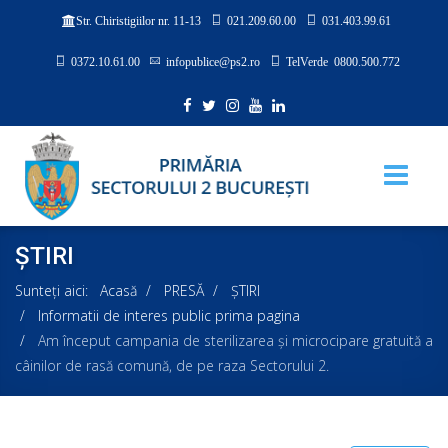
021.209.60.00
031.403.99.61
Str. Chiristigiilor nr. 11-13
0372.10.61.00
infopublice@ps2.ro
TelVerde 0800.500.772
ȘTIRI
Sunteți aici:
Acasă
PRESĂ
ȘTIRI
Informatii de interes public prima pagina
Am început campania de sterilizarea şi microcipare gratuită a
câinilor de rasă comună, de pe raza Sectorului 2.