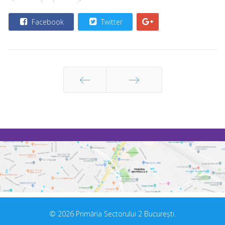
Facebook
Twitter
Prec
Următor
© 2026 Primăria Sectorului 2 București.