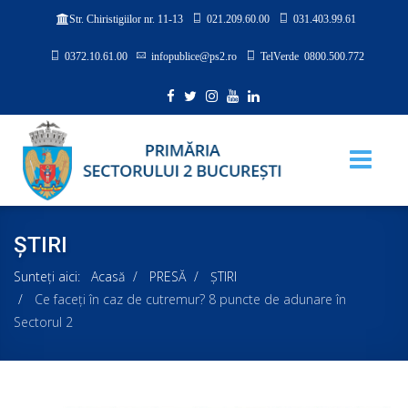
021.209.60.00
031.403.99.61
Str. Chiristigiilor nr. 11-13
0372.10.61.00
infopublice@ps2.ro
TelVerde 0800.500.772
ȘTIRI
Sunteți aici:
Acasă
PRESĂ
ȘTIRI
Ce faceți în caz de cutremur? 8 puncte de adunare în
Sectorul 2