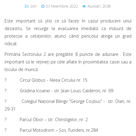
Știri
03 Noiembrie 2022
Accesări: 2038
Este important să știți ce să faceți în cazul producerii unui
dezastru. Se recurge la evacuarea imediată ca măsură de
protecție a cetățenilor, atunci când pericolul atinge un grad
ridicat.
Primăria Sectorului 2 are pregătite 8 puncte de adunare . Este
important să le rețineți pe cele aflate în proximitatea casei sau a
locului de muncă:
? Circul Globus - Aleea Circului nr. 15
? Grădina Icoanei - str. Jean Louis Calderon, nr. 69
? Colegiul Național Bilingv “George Coșbuc” - str. Olari, nr.
29-31
? Parcul Obor – str. Chiristigiilor, nr. 2
? Parcul Motodrom – Șos. Fundeni, nr.284