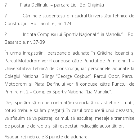
? Piața Delfinului – parcare Lidl, Bd. Chișinău
? Căminele studențești din cadrul Universității Tehnice de
Construcții – Bd. Lacul Tei, nr. 124
? Incinta Complexului Sportiv Național “Lia Manoliu” – Bd.
Basarabia, nr. 37-39
În urma înregistrării, persoanele adunate în Grădina Icoanei și
Parcul Motodrom vor fi conduse către Punctul de Primire nr. 1 –
Universitatea Tehnică de Construcții, iar persoanele adunate la
Colegiul Național Bilingv “George Coșbuc”, Parcul Obor, Parcul
Motodrom și Piața Delfinului vor fi conduse către Punctul de
Primire nr. 2 – Complex Sportiv Național “Lia Manoliu”.
Deși sperăm să nu ne confruntăm vreodată cu astfel de situații,
totuși trebuie să fim pregătiți. În cazul producerii unui dezastru,
vă sfătuim să vă păstrați calmul, să ascultați mesajele transmise
de posturile de radio și să respectați indicațiile autorităților.
Așadar, rețineți cele 8 puncte de adunare.