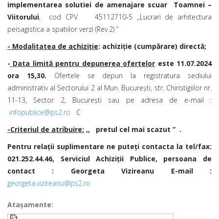
implementarea solutiei de amenajare scuar Toamnei –
Viitorului
, cod CPV 45112710-5 ,,Lucrari de arhitectura
peisagistica a spatiilor verzi (Rev.2) ”
- Modalitatea de achiziţie
: achiziţie (cumpărare) directă;
-
Data limită pentru depunerea ofertelor
este 11.07.2024
ora 15,30.
Ofertele se depun la registratura sediului
administrativ al Sectorului 2 al Mun. Bucureşti, str. Chiristigiilor nr.
11-13, Sector 2, Bucureşti sau pe adresa de e-mail :
infopublice@ps2.ro
C
-Criteriul de atribuire:
,,
pretul cel mai scazut ”
.
Pentru relaţii suplimentare ne puteţi contacta la tel/fax:
021.252.44.46, Serviciul Achiziţii Publice,
persoana de
contact : Georgeta Vizireanu E-mail :
georgeta.vizireanu@ps2.ro
Ataşamente: