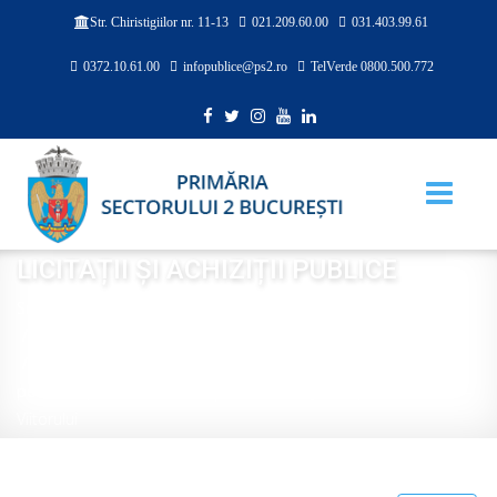
021.209.60.00
031.403.99.61
Str. Chiristigiilor nr. 11-13
0372.10.61.00
infopublice@ps2.ro
TelVerde 0800.500.772
LICITAȚII ȘI ACHIZIȚII PUBLICE
Sunteți aici:
Acasă
TRANSPARENȚĂ
LICITAȚII ȘI ACHIZIȚII PUBLICE
Achiziţie de atribuire a unui contract de lucrări şi dotări
pentru implementarea soluţiei de amenajare square Toamnei –
Viitorului