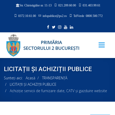
021.209.60.00
031.403.99.61
Str. Chiristigiilor nr. 11-13
0372.10.61.00
infopublice@ps2.ro
TelVerde 0800.500.772
LICITAȚII ȘI ACHIZIȚII PUBLICE
Sunteți aici:
Acasă
TRANSPARENȚĂ
LICITAȚII ȘI ACHIZIȚII PUBLICE
Achiziţie servicii de furnizare date, CATV şi gazduire website