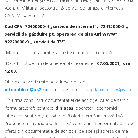
furnizare internet și CATV, Strada Ziduri Moși, Nr.23, Mall Veranda
-Centrul Militar al Sectorului 2- servicii de furnizare internet și
CATV, Masaryk nr.22
Cod CPV: 72400000-4 „servicii de internet˝,
72415000-2 „
servicii de găzduire pt. operarea de site-uri WWW” ,
92220000-9 „ servicii de TV”
-Modalitatea de achiziţie: achiziţie (cumpărare) directă;
-Data limită pentru depunerea ofertelor este
07
.05.2021, ora
12,00.
Ofertele se vor trimite pe adresa de e-mail
infopublice@ps2.ro
si in cc pe adresa
bogdan.nitescu@ps2.ro
- În urma consultării documentaţiei de achiziţie, caiet de sarcini
,formulare,draft contract,
din ata
ş
, operatorii economici
intesesaţi sunt obligaţi să trimită oferta fermă în lei fără TVA.
Propunerea financiară va fi trimisă corespunzător formularului de
ofertă din documentaţia de achizitie, pe aceiaşi adresă de mail