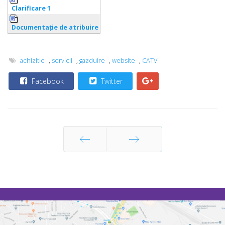
Clarificare 1
Documentaţie de atribuire
achizitie
,
servicii
,
gazduire
,
website
,
CATV
Facebook
Twitter
Prec
Următor