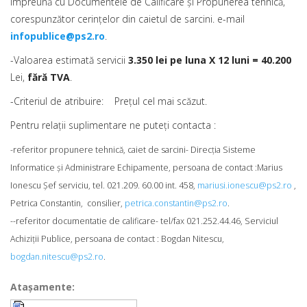
împreună cu Documentele de Calificare şi Propunerea tehnică,
corespunzător cerinţelor din caietul de sarcini. e-mail
infopublice@ps2.ro
.
-Valoarea estimată servicii
3.350 lei pe luna X 12 luni = 40.200
Lei,
fără TVA
.
-Criteriul de atribuire: Preţul cel mai scăzut.
Pentru relaţii suplimentare ne puteţi contacta :
-referitor propunere tehnică, caiet de sarcini- Direcţia Sisteme
Informatice şi Administrare Echipamente, persoana de contact :Marius
Ionescu Şef serviciu, tel. 021.209. 60.00 int. 458,
mariusi.ionescu@ps2.ro
,
Petrica Constantin, consilier,
petrica.constantin@ps2.ro
.
--referitor documentatie de calificare- tel/fax 021.252.44.46, Serviciul
Achiziţii Publice, persoana de contact : Bogdan Nitescu,
bogdan.nitescu@ps2.ro
.
Ataşamente: