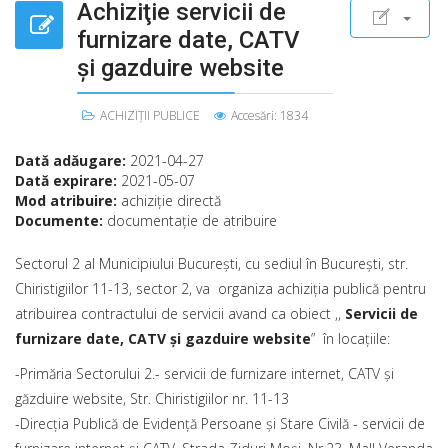
Achiziţie servicii de
furnizare date, CATV
şi gazduire website
ACHIZIȚII PUBLICE
Accesări: 1834
Dată adăugare:
2021-04-27
Dată expirare:
2021-05-07
Mod atribuire:
achiziţie directă
Documente:
documentaţie de atribuire
Sectorul 2 al Municipiului Bucureşti, cu sediul în Bucureşti, str.
Chiristigiilor 11-13, sector 2, va organiza achiziţia publică pentru
atribuirea contractului de servicii avand ca obiect ,,
Servicii de
furnizare date, CATV şi gazduire website
” în locațiile:
-Primăria Sectorului 2.- servicii de furnizare internet, CATV și
găzduire website, Str. Chiristigiilor nr. 11-13
-Direcţia Publică de Evidență Persoane și Stare Civilă - servicii de