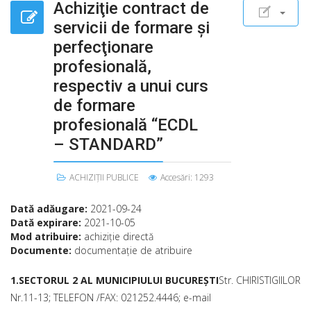
Achiziţie contract de
servicii de formare şi
perfecţionare
profesională,
respectiv a unui curs
de formare
profesională “ECDL
– STANDARD”
ACHIZIȚII PUBLICE
Accesări: 1293
Dată adăugare:
2021-09-24
Dată expirare:
2021-10-05
Mod atribuire:
achiziţie directă
Documente:
documentaţie de atribuire
1.SECTORUL 2 AL MUNICIPIULUI BUCUREŞTI
Str. CHIRISTIGIILOR
Nr.11-13; TELEFON /FAX: 021252.4446; e-mail