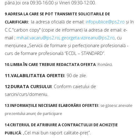
până Joi ora 09:30-16:00 şi Vineri 09:30-12:00.
9
.
ADRESA LA CARE SE POT TRANSMITE SOLICITARILE DE
la adresa oficială de email:
infopublice@ps2.ro
şi în
CLARIFICARI
:
C.C."carbon copy" (copie de informare) la adresa de email: e-
mail ;
mihail.vacaru@ps2.ro
;
georgeta.vizireanu@ps2.ro
, cu
menţiunea
„
Servicii de formare şi perfecţionare profesională -
curs de formare profesională “ECDL – STANDARD”.
10.LIMBA ÎN CARE TREBUIE REDACTATA OFERTA
: Română.
11.VALABILITATEA OFERTEI
: 90 de zile.
12
.
DURATA CURSULUI
: Conform caietului de
sarcini/curs/domeniu.
13
.
INFORMAŢIILE NECESARE ELABORĂRII OFERTEI:
se găsesc anexate
prezentului anunţ de participare
14
.
CRITERIUL DE ATRIBUIRE A CONTRACTULUI DE ACHIZIŢIE
„Cel mai bun raport calitate-preţ”.
PUBLICĂ
: