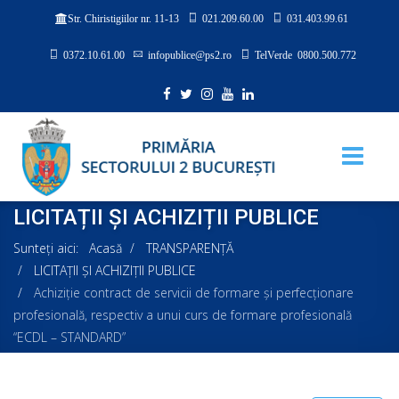
021.209.60.00
031.403.99.61
Str. Chiristigiilor nr. 11-13
0372.10.61.00
infopublice@ps2.ro
TelVerde 0800.500.772
LICITAȚII ȘI ACHIZIȚII PUBLICE
Sunteți aici:
Acasă
TRANSPARENȚĂ
LICITAȚII ȘI ACHIZIȚII PUBLICE
Achiziţie contract de servicii de formare şi perfecţionare
profesională, respectiv a unui curs de formare profesională
“ECDL – STANDARD”