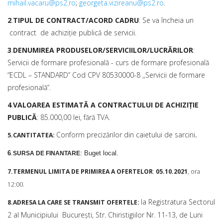
mihail.vacaru@ps2.ro
;
georgeta.vizireanu@ps2.ro
.
2
.
TIPUL DE CONTRACT/ACORD CADRU
: Se va încheia un
contract de achiziţie publică de servicii.
3
.
DENUMIREA PRODUSELOR/SERVICIILOR/LUCRĂRILOR
:
Servicii de formare profesională - curs de formare profesională
“ECDL – STANDARD” Cod CPV 80530000-8 ,,Servicii de formare
profesională“.
4
.
VALOAREA ESTIMATĂ
A CONTRACTULUI DE ACHIZIŢIE
PUBLICĂ
: 85.000,00 lei, fără TVA.
Conform precizărilor din caietului de sarcini
5.CANTITATEA:
.
6
.
: Buget local.
SURSA DE FINANTARE
7.TERMENUL LIMITA DE PRIMIREA A OFERTELOR
:
05.10.2021
, ora
12:00.
la Registratura Sectorul
8.ADRESA LA CARE SE TRANSMIT OFERTELE:
2 al Municipiului București, Str. Chiristigiilor Nr. 11-13, de Luni