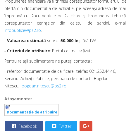
Propunerea financiară va fi trimisă corespunzător formularului de
ofertă din documentaţia de achizitie, pe aceeaşi adresă de mail
împreună cu Documentele de Calificare şi Propunerea tehnică,
corespunzător cerinţelor din caietul de sarcini. e-mail
infopublice@ps2.ro
.
-
Valoarea estimat
ă servicii
50.000 lei
, fără TVA
-
Criteriul de atribuire
: Preţul cel mai scăzut.
Pentru relaţii suplimentare ne puteţi contacta :
- referitor documentatie de calificare- tel/fax 021.252.44.46,
Serviciul Achiziţii Publice, persoana de contact : Bogdan
Nitescu,
bogdan.nitescu@ps2.ro
.
Ataşamente:
Documentaţie de atribuire
Facebook
Twitter