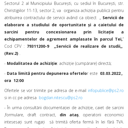
Sectorul 2 al Municipiului Bucureşti, cu sediul în Bucureşti, str.
Chiristigiilor 11-13, sector 2, va organiza achiziţia publică pentru
atribuirea contractului de servicii având ca obiect ,,
Servicii de
elaborare a studiului de oportunitate și a caietului de
sarcini pentru concesionarea prin licitație a
echipamentelor de agrement amplasate în parcul Tei,
”
Cod CPV :
79311200-9 ,,Servicii de realizare de studii,,
(Rev.2)
.
-
Modalitatea de achiziţie
: achiziţie (cumpărare) directă;
-
Data limită pentru depunerea ofertelo
r este
03.03.2022
.
,
ora 12:00
Ofertele se vor trimite pe adresa de e-mail
infopublice@ps2.ro
si in cc pe adresa
bogdan.nitescu@ps2.ro
- În urma consultării documentaţiei de achiziţie, caiet de sarcini
,formulare, draft contract,
din ata
ş
, operatorii economici
intesesaţi sunt rugaţi să trimită oferta fermă în lei fără TVA.