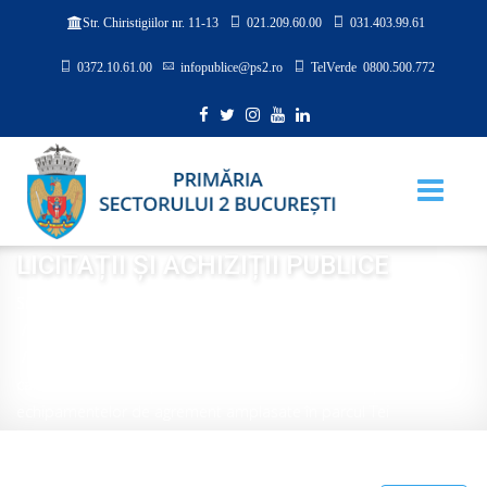
021.209.60.00
031.403.99.61
Str. Chiristigiilor nr. 11-13
0372.10.61.00
infopublice@ps2.ro
TelVerde 0800.500.772
LICITAȚII ȘI ACHIZIȚII PUBLICE
Sunteți aici:
Acasă
TRANSPARENȚĂ
LICITAȚII ȘI ACHIZIȚII PUBLICE
Achiziţie servicii de elaborare a studiului de oportunitate și a
caietului de sarcini pentru concesionarea prin licitație a
echipamentelor de agrement amplasate în parcul Tei