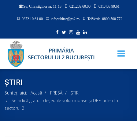
021.209.60.00
031.403.99.61
Str. Chiristigiilor nr. 11-13
0372.10.61.00
infopublice@ps2.ro
TelVerde 0800.500.772
ȘTIRI
Sunteți aici:
Acasă
PRESĂ
ȘTIRI
Se ridică gratuit deșeurile voluminoase și DEE-urile din
sectorul 2