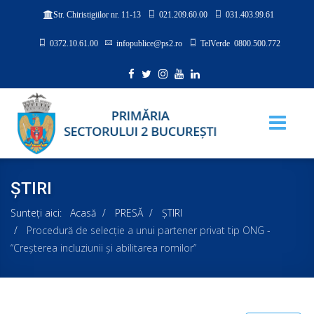
021.209.60.00
031.403.99.61
Str. Chiristigiilor nr. 11-13
0372.10.61.00
infopublice@ps2.ro
TelVerde 0800.500.772
ȘTIRI
Sunteți aici:
Acasă
PRESĂ
ȘTIRI
Procedură de selecție a unui partener privat tip ONG -
“Creșterea incluziunii și abilitarea romilor”