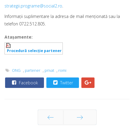
strategii.programe@social2.ro
.
Informații suplimentare la adresa de mail menționată sau la
telefon 0722.512.805.
Ataşamente:
Procedură selecţie partener
ONG
,
partener
,
privat
,
romi
Facebook
Twitter
Prec
Următor