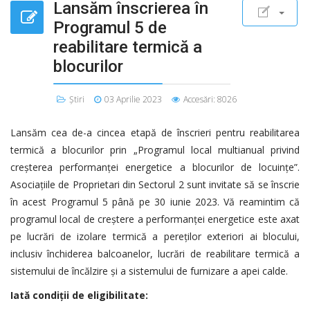
Lansăm înscrierea în
Programul 5 de
reabilitare termică a
blocurilor
Știri
03 Aprilie 2023
Accesări: 8026
Lansăm cea de-a cincea etapă de înscrieri pentru reabilitarea
termică a blocurilor prin
„
Programul local multianual privind
creşterea performanţei energetice a blocurilor de locuinţe
”
.
Asociaţiile de Proprietari din Sectorul 2 sunt invitate să se înscrie
în acest Programul 5
până pe 30 iunie 2023
. Vă reamintim că
programul local de creștere a performanței energetice este axat
pe lucrări de izolare termică a pereților exteriori ai blocului,
inclusiv închiderea balcoanelor, lucrări de reabilitare termică a
sistemului de încălzire şi a sistemului de furnizare a apei calde.
Iată condiţii de eligibilitate: