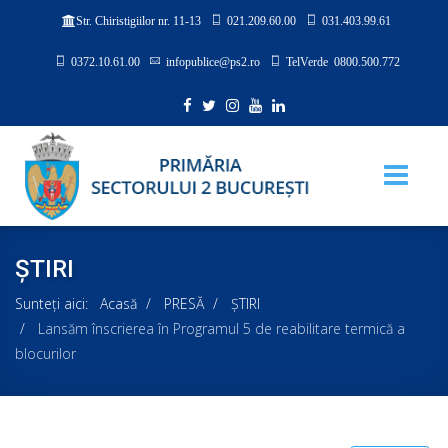
021.209.60.00
031.403.99.61
Str. Chiristigiilor nr. 11-13
0372.10.61.00
infopublice@ps2.ro
TelVerde 0800.500.772
ȘTIRI
Sunteți aici:
Acasă
PRESĂ
ȘTIRI
Lansăm înscrierea în Programul 5 de reabilitare termică a
blocurilor