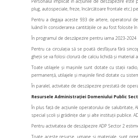
Personalul implicat în acţiunile de deszăpezire este pr
plug, autospeciale, freze, încărcătoare frontale etc.) p
Pentru a degaja aceste 933 de artere, operatorul de
luând în considerarea cantităţiile ce au fost folosite în 
În programul de deszăpezire pentru iarna 2023-2024 
Pentru ca circulația să se poată desfăşura fără sinco
gheţii se va folosi clorură de calciu lichidă şi materia
Toate utilajele şi maşinile sunt dotate cu staţii radio
permanenţă, utilajele şi maşinile fiind dotate cu sist
În paralel, activitate de deszăpezire prestată de opera
Resursele Administraţiei Domeniului Public Sect
În plus faţă de acţiunile operatorului de salubritate, A
special şcoli şi grădiniţe dar şi alte instituţii publice.
Pentru activitatea de deszăpezire ADP Sector 2 estim
Toate aceste resurse, umane şi materiale, sunt pregăt