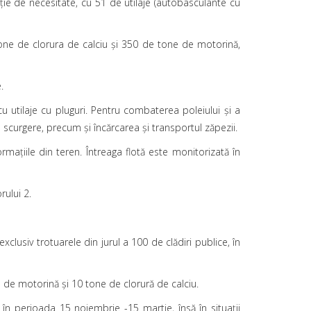
ncţie de necesitate, cu 51 de utilaje (autobasculante cu
one de clorura de calciu şi 350 de tone de motorină,
.
u utilaje cu pluguri. Pentru combaterea poleiului şi a
e scurgere, precum şi încărcarea şi transportul zăpezii.
ormaţiile din teren. Întreaga flotă este monitorizată în
rului 2.
xclusiv trotuarele din jurul a 100 de clădiri publice, în
de motorină şi 10 tone de clorură de calciu.
 în perioada 15 noiembrie -15 martie, însă în situaţii