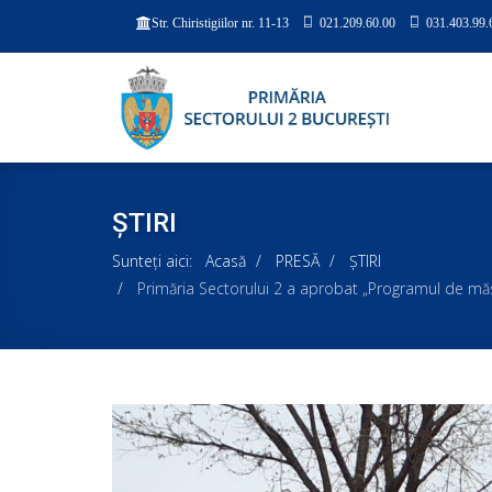
021.209.60.00
031.403.99.
Str. Chiristigiilor nr. 11-13
ȘTIRI
Sunteți aici:
Acasă
PRESĂ
ȘTIRI
Primăria Sectorului 2 a aprobat „Programul de măs