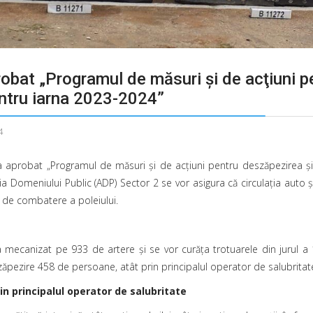
robat „Programul de măsuri şi de acţiuni 
entru iarna 2023-2024”
4
2 a aprobat „Programul de măsuri şi de acţiuni pentru deszăpezirea ş
ţia Domeniului Public (ADP) Sector 2 se vor asigura că circulaţia auto ş
i de combatere a poleiului.
mecanizat pe 933 de artere şi se vor curăţa trotuarele din jurul a 100 
zăpezire 458 de persoane, atât prin principalul operator de salubritate
in principalul operator de salubritate