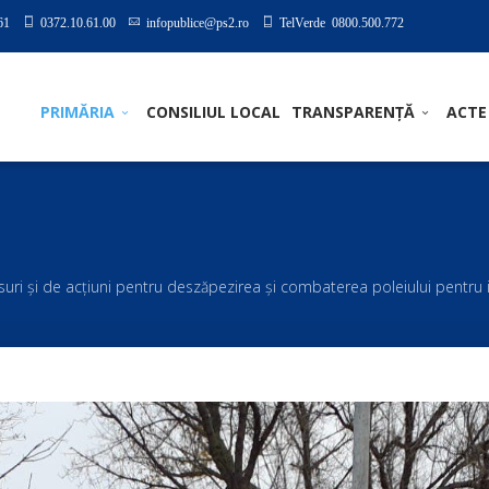
61
0372.10.61.00
infopublice@ps2.ro
TelVerde 0800.500.772
PRIMĂRIA
CONSILIUL LOCAL
TRANSPARENȚĂ
ACTE
uri şi de acţiuni pentru deszăpezirea şi combaterea poleiului pentru