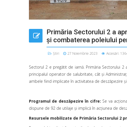
Primăria Sectorului 2 a ap
şi combaterea poleiului p
Știri
27 Noiembrie 2023
Accesări: 136
Sectorul 2 e pregătit de iarnă. Primăria Sectorului 
principalul operator de salubritate, cât şi Administra
ambele fiind implicate în activitatea de deszăpezire ş
Programul de deszăpezire în cifre:
Se va acţiona 
dispune de 92 de utilaje şi implică în acţiunea de des
Resursele mobilizate de Primăria Sectorului 2 pr