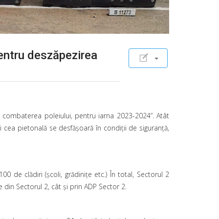
pentru deszăpezirea
i combaterea poleiului, pentru iarna 2023-2024”. Atât
i cea pietonală se desfăşoară în condiţii de siguranţă,
de clădiri (şcoli, grădiniţe etc.) În total, Sectorul 2
 din Sectorul 2, cât şi prin ADP Sector 2.