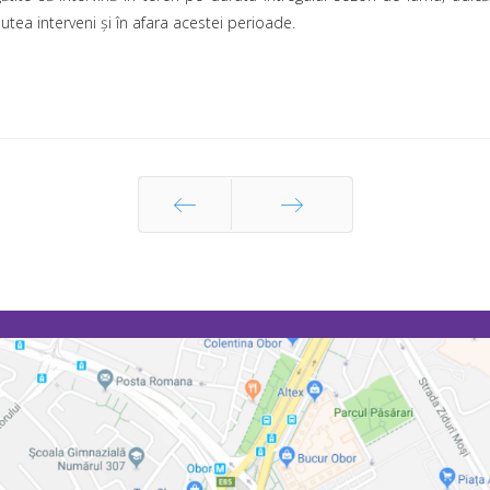
utea interveni şi în afara acestei perioade.
Prec
Următor