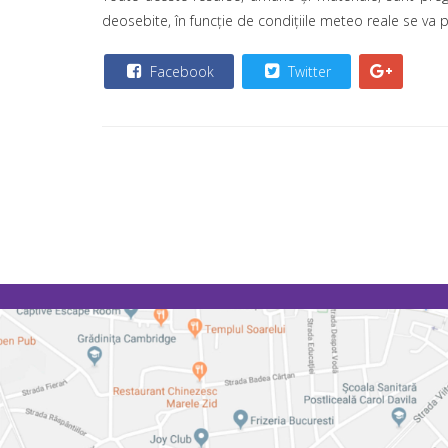
deosebite, în funcţie de condiţiile meteo reale se va p
Facebook
Twitter