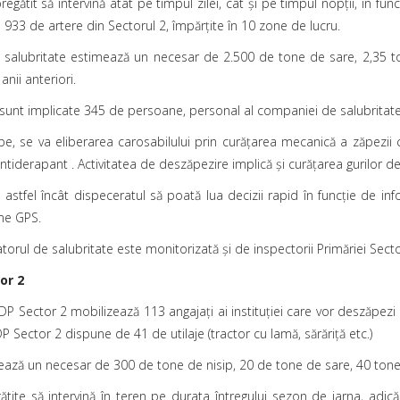
egătit să intervină atât pe timpul zilei, cât şi pe timpul nopţii, în fu
e 933 de artere din Sectorul 2, împărţite în 10 zone de lucru.
 salubritate estimează un necesar de 2.500 de tone de sare, 2,35 t
anii anteriori.
sunt implicate 345 de persoane, personal al companiei de salubritate
pe, se va eliberarea carosabilului prin curățarea mecanică a zăpezii c
l antiderapant . Activitatea de deszăpezire implică şi curăţarea gurilor d
, astfel încât dispeceratul să poată lua decizii rapid în funcţie de inf
eme GPS.
torul de salubritate este monitorizată şi de inspectorii Primăriei Secto
or 2
DP Sector 2 mobilizează 113 angajaţi ai instituţiei care vor deszăpezi e
 ADP Sector 2 dispune de 41 de utilaje (tractor cu lamă, sărăriţă etc.)
ează un necesar de 300 de tone de nisip, 20 de tone de sare, 40 tone 
ite să intervină în teren pe durata întregului sezon de iarna, adică