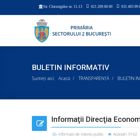
021.209.60.00
031.403.99.
Str. Chiristigiilor nr. 11-13
BULETIN INFORMATIV
Sunteți aici:
Acasă
TRANSPARENȚĂ
BULETIN I
Informaţii Direcţia Econo
Informaţii de interes public
Accesări: 9162