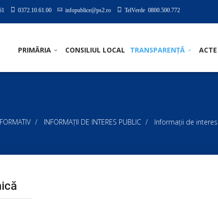
61
0372.10.61.00
infopublice@ps2.ro
TelVerde 0800.500.772
PRIMĂRIA
CONSILIUL LOCAL
TRANSPARENȚĂ
ACTE
NFORMATIV
INFORMAŢII DE INTERES PUBLIC
Informaţii de interes
mică