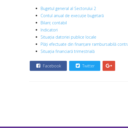
Bugetul general al Sectorului 2
Contul anual de execuție bugetară
Bilanț contabil
Indicatori
Situația datoriei publice locale
Plăți efectuate din finanțare rambursabilă contr
Situația financiară trimestrială
Facebook
Twitter