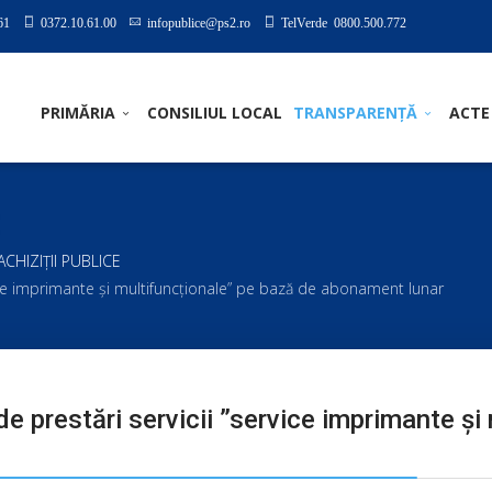
61
0372.10.61.00
infopublice@ps2.ro
TelVerde 0800.500.772
PRIMĂRIA
CONSILIUL LOCAL
TRANSPARENȚĂ
ACTE
I ACHIZIȚII PUBLICE
rvice imprimante și multifuncţionale” pe bază de abonament lunar
de prestări servicii ”service imprimante și