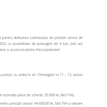
că pentru atribuirea contractului de prestări servicii de
, cu posibilitate de prelungire de 4 luni, prin act
iese și accesorii pentru fotocopiatoare˝
ureşti, cu sediul în str. Chiristigiilor nr.11 – 13, sector
are estimată piese de schimb: 35.000 lei, fără TVA);
ntru prestări servicii: 44.600,00 lei, fără TVA și valoare