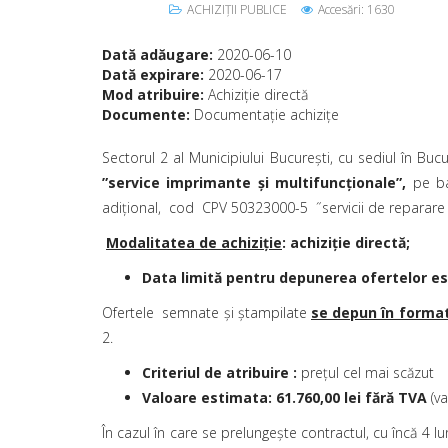
ACHIZIȚII PUBLICE
Accesări: 1630
Dată adăugare:
2020-06-10
Dată expirare:
2020-06-17
Mod atribuire:
Achiziție directă
Documente:
Documentație achizițe
Sectorul 2 al Municipiului Bucureşti, cu sediul în Bucur
”service
imprimante și multifuncţionale”
,
pe baz
adiţional,
cod CPV 50323000-5 ˝servicii de reparare ș
Modalitatea de achiziţie
: achiziție directă;
Data limită pentru depunerea ofertelor est
Ofertele semnate și ștampilate
se depun în format
2.
Criteriul de atribuire :
prețul cel mai scăzut
Valoare estimata: 61.760,00 lei fără TVA
(v
În cazul în care se prelungeşte contractul, cu încă 4 lu