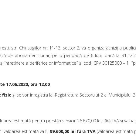
eşti, str. Chiristigiilor nr. 11-13, sector 2, va organiza achiziţia publi
ă de abonament lunar, pe o perioadă de 6 luni, până la 31.12.2020
i întreținere a perifericelor informatice˝ și cod CPV 30125000 – 1 ˝p
e 17.06.2020, ora 12,00
 fizic
și se vor înregistra la Registratura Sectorului 2 al Municipiului Buc
aloarea estimată pentru prestări servicii: 26.670,00 lei, fără TVA și valo
ni valoarea estimată va fi:
99.600,00 lei fără TVA
(valoarea estimată pe