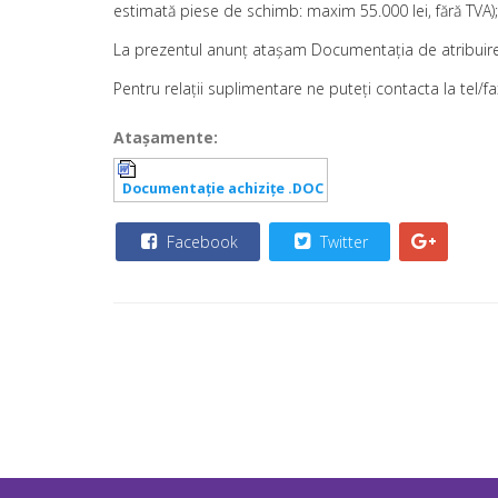
estimată piese de schimb: maxim 55.000 lei, fără TVA);
La prezentul anunț atașam Documentația de atribuire 
Pentru relaţii suplimentare ne puteţi contacta la tel/fa
Ataşamente:
Documentație achizițe .DOC
Facebook
Twitter