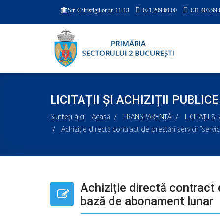
021.209.60.00
031.403.99.
Str. Chiristigiilor nr. 11-13
LICITAȚII ȘI ACHIZIȚII PUBLICE
Sunteți aici:
Acasă
TRANSPARENȚĂ
LICITAȚII Ș
Achiziție directă contract de prestări servicii ”se
Achiziție directă contract 
bază de abonament lunar