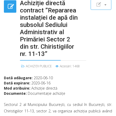
Achiziție directă
contract ”Repararea
instalației de apă din
subsolul Sediului
Administrativ al
Primăriei Sector 2
din str. Chiristigiilor
nr. 11-13”
ACHIZIȚII PUBLICE
Accesări: 1468
Dată adăugare:
2020-06-10
Dată expirare:
2020-06-16
Mod atribuire:
Achiziție directă
Documente:
Documentație achizițe
Sectorul 2 al Municipiului Bucureşti, cu sediul în Bucureşti, str.
Chiristigiilor 11-13, sector 2, va organiza achiziţia publică având