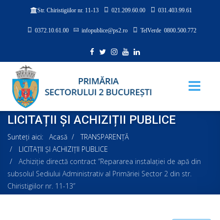
021.209.60.00
031.403.99.61
Str. Chiristigiilor nr. 11-13
0372.10.61.00
infopublice@ps2.ro
TelVerde 0800.500.772
LICITAȚII ȘI ACHIZIȚII PUBLICE
Sunteți aici:
Acasă
TRANSPARENȚĂ
LICITAȚII ȘI ACHIZIȚII PUBLICE
Achiziție directă contract ”Repararea instalației de apă din
subsolul Sediului Administrativ al Primăriei Sector 2 din str.
Chiristigiilor nr. 11-13”