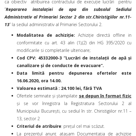
ca obiectiv atribuirea contractului de execuție lucrări
pentru
”
Repararea instalației de apa din subsolul Sediului
Administrativ al Primariei Sector 2 din str.Chiristigiilor nr.11-
13
” la sediul administrativ al Primariei Sectorului 2.
Modalitatea de achiziţie:
Achiziţie directă offline in
conformitate cu art. 43 alin (1),(2) din HG 395/2020 cu
modificarile si completarile ulterioare;
Cod CPV: 45332000-3 ”Lucrări de instalații de apă și
canalizare și de conducte de evacuare”.
Data limită pentru depunerea ofertelor este
16.06.2020, ora 14.00.
Valoarea estimată : 24.100 lei, fără TVA
Ofertele semnate și ștampilate
se depun în format fizic
și se vor înregistra la Registratura Sectorului 2 al
Municipiului Bucureşti, cu sediul în str. Chiristigiilor nr.11 –
13, sector 2
Criteriul de atribuire
: prețul cel mai scăzut.
La prezentul anunț atașam Documentația de achiziție