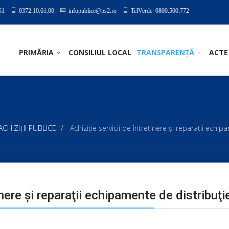
61
0372.10.61.00
infopublice@ps2.ro
TelVerde 0800.500.772
PRIMĂRIA
CONSILIUL LOCAL
TRANSPARENȚĂ
ACTE
I ACHIZIȚII PUBLICE
Achiziţie servicii de întreţinere şi reparaţii echi
inere şi reparaţii echipamente de distribuţi