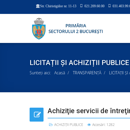
021.209.60.00
031.403.99.
Str. Chiristigiilor nr. 11-13
LICITAȚII ȘI ACHIZIȚII PUBLICE
Sunteți aici:
Acasă
TRANSPARENȚĂ
LICITAȚII Ș
Achiziţie servicii de întreţ
ACHIZIȚII PUBLICE
Accesări: 1282