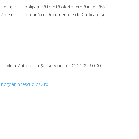
sesaţi sunt obligaţi să trimită oferta fermă în lei fără
esă de mail împreună cu Documentele de Calificare şi
t :Mihai Antonescu Şef serviciu, tel. 021.209. 60.00
,
bogdan.nitescu@ps2.ro
.