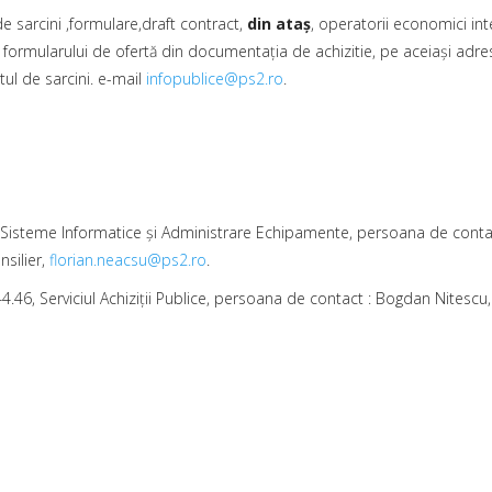
de sarcini ,formulare,draft contract,
din ata
ş
, operatorii economici inte
r formularului de ofertă din documentaţia de achizitie, pe aceiaşi adr
ul de sarcini. e-mail
infopublice@ps2.ro
.
ia Sisteme Informatice şi Administrare Echipamente, persoana de contac
nsilier,
florian.neacsu@ps2.ro
.
44.46, Serviciul Achiziţii Publice, persoana de contact : Bogdan Nitescu