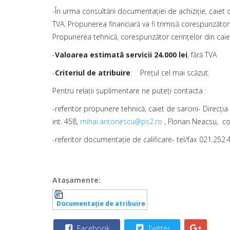
-În urma consultării documentaţiei de achiziţie, caiet 
TVA. Propunerea financiară va fi trimisă corespunzăto
Propunerea tehnică, corespunzător cerinţelor din caiet
-
Valoarea estimată servicii
24.000 lei
, fără TVA
-
Criteriul de atribuire
: Preţul cel mai scăzut.
Pentru relaţii suplimentare ne puteţi contacta :
-referitor propunere tehnică, caiet de sarcini- Direcţ
int. 458,
mihai.antonescu@ps2.ro
, Florian Neacsu, co
-referitor documentaţie de calificare- tel/fax 021.252.
Ataşamente:
Documentaţie de atribuire
Facebook
Twitter