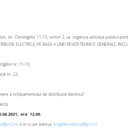
şti, str. Chiristigiilor 11-13, sector 2, va organiza achiziţia publică pe
STRIBUŢIE ELECTRICĂ, PE BAZA A UNEI REVIZII TEHNICE GENERALE, INC
tigiilor nr. 11-13;
ryk nr. 22;
inere a echipamentului de distribuţie electrică’’
ectă;
0.06
.2021, ora 12,00.
ice@ps2.ro
si in cc pe adresa
bogdan.nitescu@ps2.ro