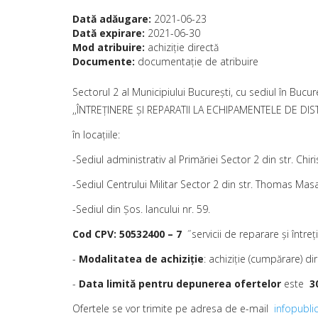
Dată adăugare:
2021-06-23
Dată expirare:
2021-06-30
Mod atribuire:
achiziţie directă
Documente:
documentaţie de atribuire
Sectorul 2 al Municipiului Bucureşti, cu sediul în Bucure
,,ÎNTREŢINERE ŞI REPARATII LA ECHIPAMENTELE DE DI
în locațiile:
-Sediul administrativ al Primăriei Sector 2 din str. Chiris
-Sediul Centrului Militar Sector 2 din str. Thomas Masa
-Sediul din Şos. Iancului nr. 59.
Cod CPV:
50532400 – 7
˝servicii de reparare şi întreţ
-
Modalitatea de achiziţie
: achiziţie (cumpărare) dir
-
Data limită pentru depunerea ofertelor
este
3
Ofertele se vor trimite pe adresa de e-mail
infopubl