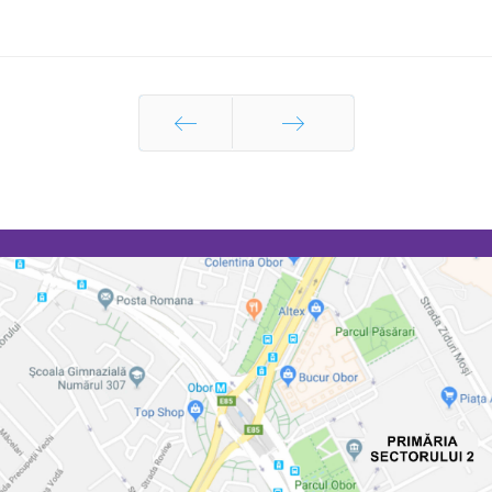
Prec
Următor