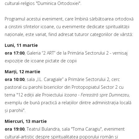
cultural-religios "Duminica Ortodoxiei".
Programul acestui eveniment, care îmbină sărbătoarea ortodoxă
a cinstirii sfintelor icoane, cu evenimente dedicate spiritualității
naționale, este variat, fiind adresat tuturor categoriilor de vârstă:
Luni, 11 martie
ora 17:00
, Galeria “2 ART” de la Primăria Sectorului 2 - vernisaj
expoziție de icoane pictate de copii
Marţi, 12 martie
ora 10:00
, sala „I.L. Caragiale” a Primărie Sectorului 2, cerc
pastoral cu parohii bisericilor din Protopopiatul Sector 2 cu
tema "12 ediții ale Proiectului
Icoana - Fereastră spre Dumnezeu,
exemplu de bună practică a relațiilor dintre administrația locală
și parohii".
Miercuri, 13 martie
ora 19:00
, Teatrul Bulandra, sala "Toma Caragiu", eveniment
cultural-artistic despre spiritualitatea poporului român și