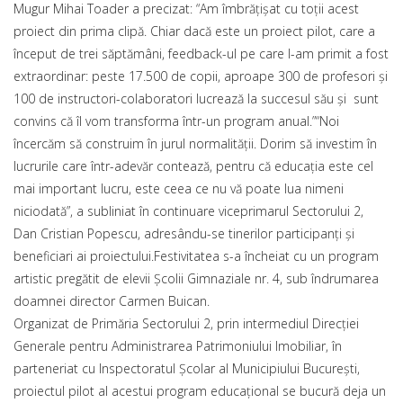
Mugur Mihai Toader a precizat: “Am îmbrățișat cu toții acest
proiect din prima clipă. Chiar dacă este un proiect pilot, care a
început de trei săptămâni, feedback-ul pe care l-am primit a fost
extraordinar: peste 17.500 de copii, aproape 300 de profesori și
100 de instructori-colaboratori lucrează la succesul său și sunt
convins că îl vom transforma într-un program anual.”“Noi
încercăm să construim în jurul normalității. Dorim să investim în
lucrurile care într-adevăr contează, pentru că educația este cel
mai important lucru, este ceea ce nu vă poate lua nimeni
niciodată”, a subliniat în continuare viceprimarul Sectorului 2,
Dan Cristian Popescu, adresându-se tinerilor participanți și
beneficiari ai proiectului.Festivitatea s-a încheiat cu un program
artistic pregătit de elevii Școlii Gimnaziale nr. 4, sub îndrumarea
doamnei director Carmen Buican.
Organizat de Primăria Sectorului 2, prin intermediul Direcției
Generale pentru Administrarea Patrimoniului Imobiliar, în
parteneriat cu Inspectoratul Școlar al Municipiului București,
proiectul pilot al acestui program educațional se bucură deja un