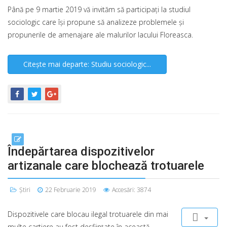
Până pe 9 martie 2019 vă invităm să participaţi la studiul
sociologic care îşi propune să analizeze problemele şi
propunerile de amenajare ale malurilor lacului Floreasca.
Citește mai departe: Studiu sociologic...
Îndepărtarea dispozitivelor
artizanale care blochează trotuarele
Știri
22 Februarie 2019
Accesări: 3874
Dispozitivele care blocau ilegal trotuarele din mai
multe cartiere au fost desfiinţate în această