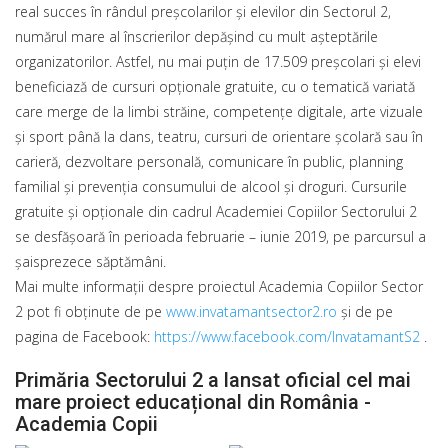
real succes în rândul preșcolarilor și elevilor din Sectorul 2,
numărul mare al înscrierilor depășind cu mult așteptările
organizatorilor. Astfel, nu mai puțin de 17.509 preșcolari și elevi
beneficiază de cursuri opționale gratuite, cu o tematică variată
care merge de la limbi străine, competențe digitale, arte vizuale
și sport până la dans, teatru, cursuri de orientare școlară sau în
carieră, dezvoltare personală, comunicare în public, planning
familial și prevenția consumului de alcool și droguri. Cursurile
gratuite și opționale din cadrul Academiei Copiilor Sectorului 2
se desfășoară în perioada februarie – iunie 2019, pe parcursul a
șaisprezece săptămâni.
Mai multe informații despre proiectul Academia Copiilor Sector
2 pot fi obținute de pe
www.invatamantsector2.ro
și de pe
pagina de Facebook:
https://www.facebook.com/InvatamantS2
.
Primăria Sectorului 2 a lansat oficial cel mai
mare proiect educațional din România -
Academia Copii