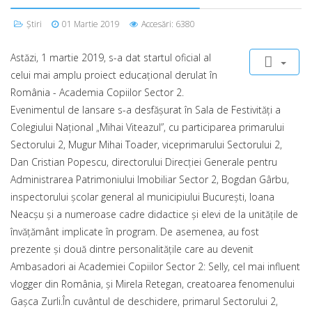
Știri
01 Martie 2019
Accesări: 6380
Astăzi, 1 martie 2019, s-a dat startul oficial al
celui mai amplu proiect educațional derulat în
România - Academia Copiilor Sector 2.
Evenimentul de lansare s-a desfășurat în Sala de Festivități a
Colegiului Național „Mihai Viteazul”, cu participarea primarului
Sectorului 2, Mugur Mihai Toader, viceprimarului Sectorului 2,
Dan Cristian Popescu, directorului Direcției Generale pentru
Administrarea Patrimoniului Imobiliar Sector 2, Bogdan Gârbu,
inspectorului școlar general al municipiului București, Ioana
Neacșu și a numeroase cadre didactice și elevi de la unitățile de
învățământ implicate în program. De asemenea, au fost
prezente și două dintre personalitățile care au devenit
Ambasadori ai Academiei Copiilor Sector 2: Selly, cel mai influent
vlogger din România, și Mirela Retegan, creatoarea fenomenului
Gașca Zurli.În cuvântul de deschidere, primarul Sectorului 2,