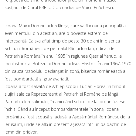
susținut de Corul PRELUDIU condus de Voicu Enăchescu.
Icoana Maicii Domnului Iordăniţa, care va fi icoana principală a
evenimentului din acest an, are o poveste extrem de
interesantă. Ea s-a aflat timp de peste 30 de ani în biserica
Schitului Românesc de pe malul Râului Iordan, ridicat de
Patriarhia Română în anul 1935 în regiunea Qasr al Yahud, la
locul istoric al Botezului Domnului Iisus Hristos. În anii 1967-1970
din cauza războiului declanșat în zonă, biserica românească a
fost bombardată şi grav avariată.
Icoana a fost salvată de Arhiepiscopul Lucian Florea, în timpul
slujirii sale ca Reprezentant al Patriarhiei Române pe lângă
Patriarhia Ierusalimului, în anii când schitul de la Iordan fusese
închis. Când au început bombardamentele în zonă, icoana
Iordăniţa a fost scoasă şi adusă la Așezământul Românesc de la
Ierusalim, unde se află în prezent așezată într-un baldachin de
lemn din pridvor.