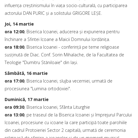
influența creștinismului în viața socio-culturală, cu participarea
actorului DAN PURIC și a solistului GRIGORE LEȘE.
Joi, 14 martie
ora 12:00
, Biserica Icoanei, aducerea și expunerea pentru
închinare a Sfintei Icoane a Maicii Domnului Iordănița.
ora 18:00
, Biserica Icoanei - conferință pe teme religioase
susținută de Diac. Conf. Sorin Mihalache, de la Facultatea de
Teologie "Dumitru Stăniloaie" din Iași.
Sâmbătă, 16 martie
ora 17:00
, Biserica Icoanei, slujba vecerniei, urmată de
procesiunea "Lumina ortodoxiei".
Duminică, 17 martie
ora 09:30
, Biserica Icoanei, Sfânta Liturghie
ora 13:00
, pe traseul de la Biserica Icoanei și împrejurul Parcului
Icoanei, procesiune cu icoane la care participă toate parohiile
din cadrul Protoieriei Sector 2 capitală, urmată de ceremonia
religioasă de sfințire a icoanelor și de un moment muzical