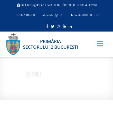
021.209.60.00
031.403.99.61
Str. Chiristigiilor nr. 11-13
0372.10.61.00
infopublice@ps2.ro
TelVerde 0800.500.772
ȘTIRI
Sunteți aici:
Acasă
PRESĂ
ȘTIRI