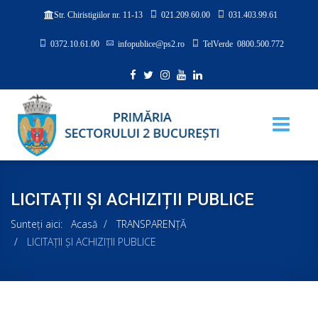
021.209.60.00
031.403.99.61
Str. Chiristigiilor nr. 11-13
0372.10.61.00
infopublice@ps2.ro
TelVerde 0800.500.772
LICITAȚII ȘI ACHIZIȚII PUBLICE
Sunteți aici:
Acasă
TRANSPARENȚĂ
LICITAȚII ȘI ACHIZIȚII PUBLICE