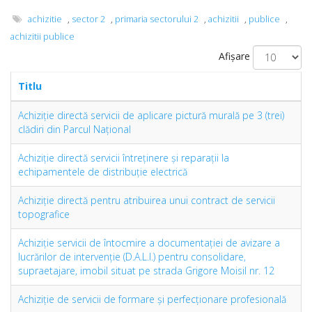
achizitie
,
sector 2
,
primaria sectorului 2
,
achizitii
,
publice
,
achizitii publice
Afișare
Titlu
Achiziţie directă servicii de aplicare pictură murală pe 3 (trei)
clădiri din Parcul Naţional
Achiziţie directă servicii întreţinere şi reparații la
echipamentele de distribuţie electrică
Achiziție directă pentru atribuirea unui contract de servicii
topografice
Achiziţie servicii de întocmire a documentației de avizare a
lucrărilor de intervenție (D.A.L.I.) pentru consolidare,
supraetajare, imobil situat pe strada Grigore Moisil nr. 12
Achiziţie de servicii de formare şi perfecţionare profesională