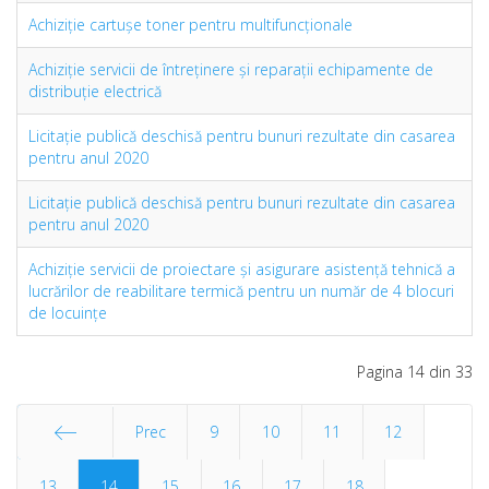
Achiziţie cartușe toner pentru multifuncționale
Achiziţie servicii de întreţinere şi reparaţii echipamente de
distribuţie electrică
Licitaţie publică deschisă pentru bunuri rezultate din casarea
pentru anul 2020
Licitaţie publică deschisă pentru bunuri rezultate din casarea
pentru anul 2020
Achiziţie servicii de proiectare și asigurare asistență tehnică a
lucrărilor de reabilitare termică pentru un număr de 4 blocuri
de locuințe
Pagina 14 din 33
Prec
9
10
11
12
13
Start
14
15
16
17
18