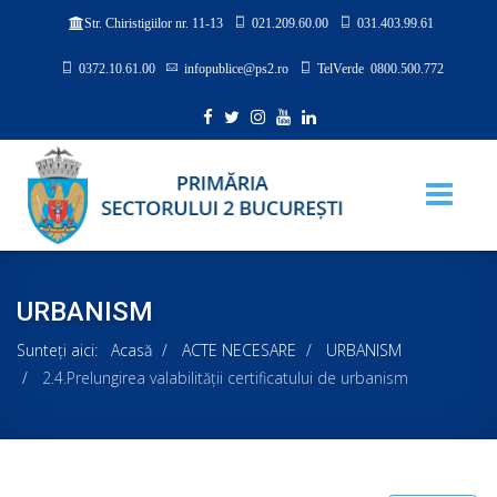
021.209.60.00
031.403.99.61
Str. Chiristigiilor nr. 11-13
0372.10.61.00
infopublice@ps2.ro
TelVerde 0800.500.772
URBANISM
Sunteți aici:
Acasă
ACTE NECESARE
URBANISM
2.4.Prelungirea valabilităţii certificatului de urbanism