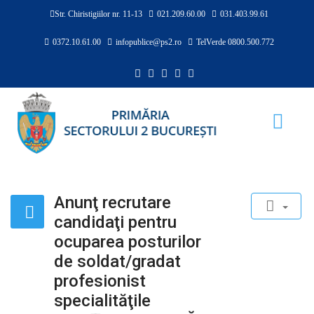
Str. Chiristigiilor nr. 11-13
021.209.60.00
031.403.99.61
0372.10.61.00
infopublice@ps2.ro
TelVerde 0800.500.772
Anunţ recrutare
candidaţi pentru
ocuparea posturilor
de soldat/gradat
profesionist
specialităţile