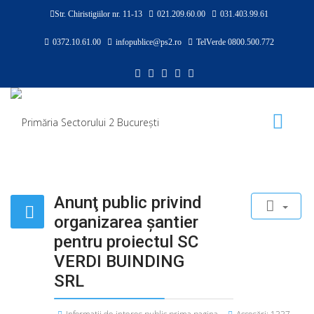
Str. Chiristigiilor nr. 11-13
021.209.60.00
031.403.99.61
0372.10.61.00
infopublice@ps2.ro
TelVerde 0800.500.772
Anunţ public privind
organizarea şantier
pentru proiectul SC
VERDI BUINDING
SRL