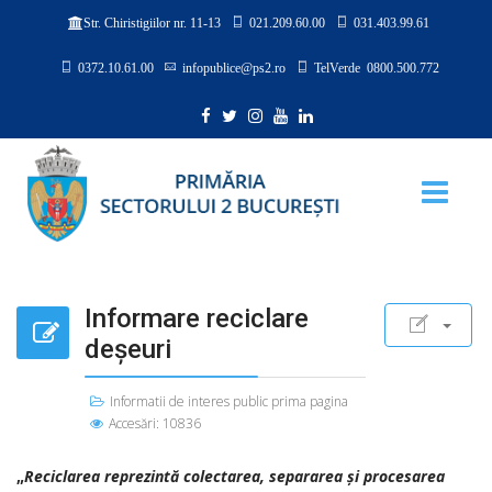
021.209.60.00
031.403.99.61
Str. Chiristigiilor nr. 11-13
0372.10.61.00
infopublice@ps2.ro
TelVerde 0800.500.772
Informare reciclare
deşeuri
Informatii de interes public prima pagina
Accesări: 10836
„
Reciclarea reprezintă colectarea, separarea şi procesarea