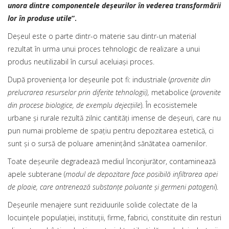
unora dintre componentele deşeurilor în vederea transformării
lor în produse utile
”.
Deşeul este o parte dintr-o materie sau dintr-un material
rezultat în urma unui proces tehnologic de realizare a unui
produs neutilizabil în cursul aceluiaşi proces.
După provenienţa lor deşeurile pot fi: industriale (
provenite din
prelucrarea resurselor prin diferite tehnologii),
metabolice (
provenite
din procese biologice, de exemplu dejecţiile
). În ecosistemele
urbane şi rurale rezultă zilnic cantităţi imense de deşeuri, care nu
pun numai probleme de spaţiu pentru depozitarea estetică, ci
sunt şi o sursă de poluare ameninţând sănătatea oamenilor.
Toate deşeurile degradează mediul înconjurător, contaminează
apele subterane (
modul de depozitare face posibilă infiltrarea apei
de ploaie, care antrenează substanţe poluante şi germeni patogeni
).
Deşeurile menajere sunt reziduurile solide colectate de la
locuinţele populaţiei, instituţii, firme, fabrici, constituite din resturi