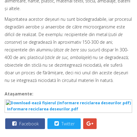
alimentare, hârtie, plastic, material textil, sticlă, ambalaje, baterii
şi altele.
Majoritatea acestor deşeuri nu sunt biodegradabile, iar procesul
degradării aerobe şi anaerobe de către microorganisme este
dificil de realizat. De exemplu: recipientele din metal (
cutii de
conserve
) se degradează în aproximativ 150-300 de ani;
recipientele din aluminiu (
doze de bere sau sucuri
) dispar în 300-
400 de ani; plasticul (
sticle de suc, ambalajele
) nu se degradează;
obiectele din sticlă nu se dezintegrează niciodată, ele suferă
doar un proces de fărâmiţare, deci nici unul din aceste deşeuri
nu se integrează niciodată în circuitul materiei în natură.
Ataşamente:
Informare reciclarea deseurilor.pdf
Facebook
Twitter