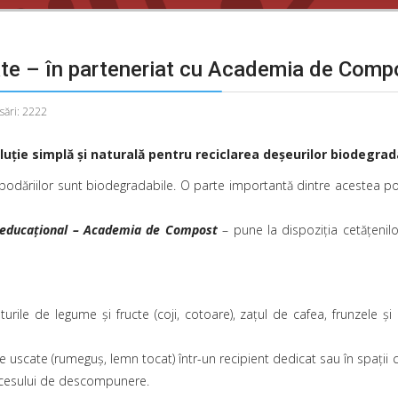
te – în parteneriat cu Academia de Comp
sări: 2222
luție simplă și naturală pentru reciclarea deșeurilor biodegrad
odăriilor sunt biodegradabile. O parte importantă dintre acestea poat
ău educațional – Academia de Compost
– pune la dispoziția cetățenilo
le de legume și fructe (coji, cotoare), zațul de cafea, frunzele și
uscate (rumeguș, lemn tocat) într-un recipient dedicat sau în spații 
ocesului de descompunere.