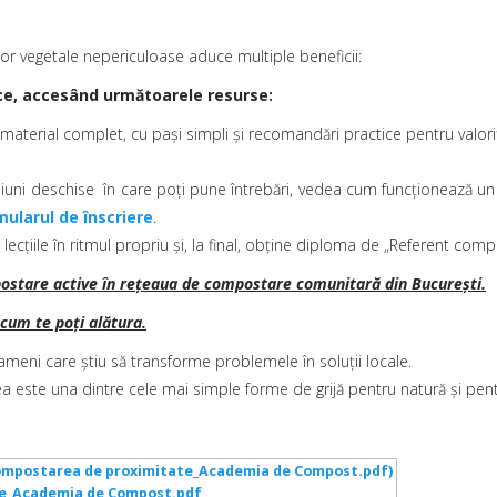
lor vegetale nepericuloase aduce multiple beneficii:
lice, accesând următoarele resurse:
material complet, cu pași simpli și recomandări practice pentru valori
iuni deschise în care poți pune întrebări, vedea cum funcționează un
mularul de înscriere
.
lecțiile în ritmul propriu și, la final, obține diploma de „Referent comp
postare active în rețeaua de compostare comunitară din București.
 cum te poți alătura.
ameni care știu să transforme problemele în soluții locale.
a este una dintre cele mai simple forme de grijă pentru natură și pen
te_Academia de Compost.pdf