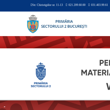
Str. Chiristigiilor nr. 11-13
021.209.60.00
031.403.99.61