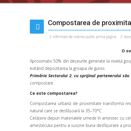
Compostarea de proximita
Informatii de interes public prima pagina
Acce
O so
Aproximativ 50% din deșeurile generate la nivelul gosp
evitând depozitarea la groapa de gunoi.
Primăria Sectorului 2
,
cu sprijinul partenerului s
compostare.
Ce este compostarea?
Compostarea urbană de proximitate transformă resturi
natural care se desfășoară la 35–70°C.
Cetățenii depun materialele umede în amestec cu cele 
amestecului pentru a susține buna desfășurare a pr