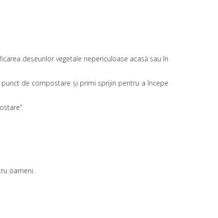
ficarea deșeurilor vegetale nepericuloase acasă sau în
 punct de compostare și primi sprijin pentru a începe
ostare”.
tru oameni.