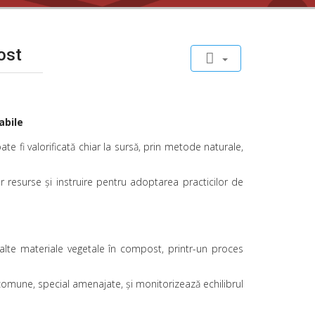
Primăria 
zona Cam
ost
Prin aceas
cartier. A
Asociați
abile
Link formu
e fi valorificată chiar la sursă, prin metode naturale,
Împreună 
Alătură-t
r resurse și instruire pentru adoptarea practicilor de
 alte materiale vegetale în compost, printr-un proces
comune, special amenajate, și monitorizează echilibrul