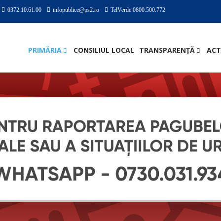
0372.10.61.00
infopublice@ps2.ro
TelVerde 0800.500.772
PRIMĂRIA
CONSILIUL LOCAL
TRANSPARENȚĂ
ACT