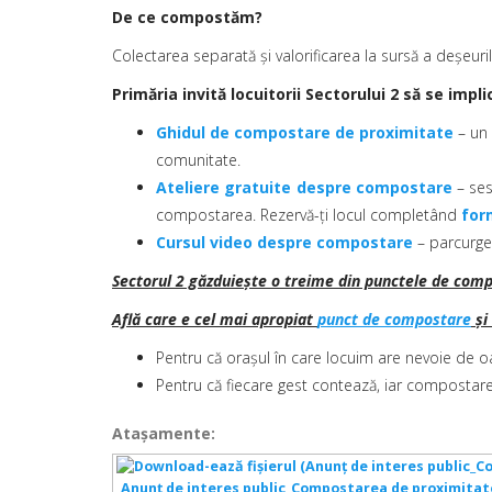
De ce compostăm?
Colectarea separată și valorificarea la sursă a deșeuri
Primăria invită locuitorii Sectorului 2 să se imp
Ghidul de compostare de proximitate
– un 
comunitate.
Ateliere gratuite despre compostare
– ses
compostarea. Rezervă-ți locul completând
for
Cursul video despre compostare
– parcurge 
Sectorul 2 găzduiește o treime din punctele de com
Află care e cel mai apropiat
punct de compostare
și
Pentru că orașul în care locuim are nevoie de o
Pentru că fiecare gest contează, iar compostare
Ataşamente:
Anunț de interes public_Compostarea de proximita