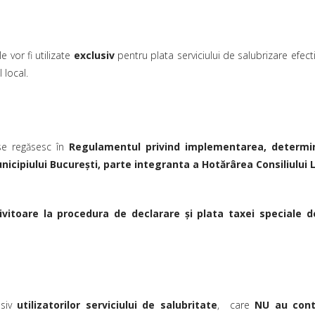
 vor fi utilizate
exclusiv
pentru plata serviciului de salubrizare efec
 local.
 se regăsesc în
Regulamentul privind implementarea, determi
unicipiului București, parte integranta
a
Hotărârea Consiliului L
privitoare la procedura de declarare și plata taxei speciale
usiv
utilizatorilor serviciului de salubritate
, care
NU au cont