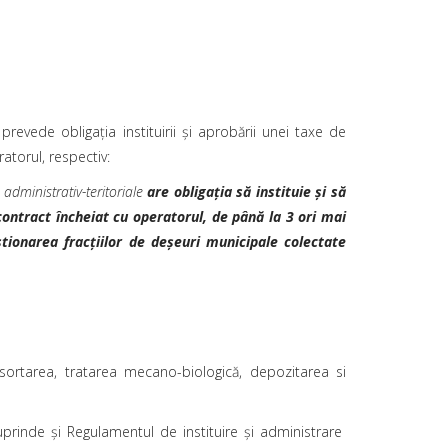
 prevede obligaţia instituirii şi aprobării unei taxe de
ratorul, respectiv:
 administrativ-teritoriale
are obligaţia să instituie şi să
 contract încheiat cu operatorul, de până la 3 ori mai
tionarea fracţiilor de deşeuri municipale colectate
sortarea, tratarea mecano-biologică, depozitarea si
prinde și Regulamentul de instituire și administrare