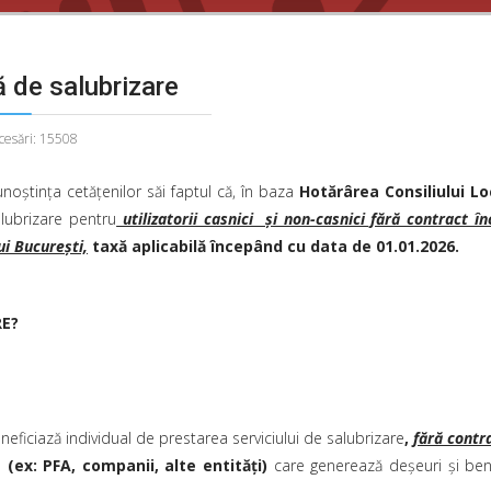
ă de salubrizare
cesări: 15508
oștința cetățenilor săi faptul că, în baza
Hotărârea Consiliului Lo
lubrizare pentru
utilizatorii casnici și non-casnici fără contract în
ui București,
taxă aplicabilă începând
cu data de 01.01.2026.
RE?
neficiază individual de prestarea serviciului de salubrizare
,
fără contr
e (ex: PFA, companii, alte entități)
care generează deșeuri și bene