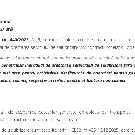
ă/lună;
m3/lună.
 nr. 640/2022,
Art.9, cu modificările și completările ulterioare, care
ual de prestarea serviciului de salubrizare fără contract încheiat cu ope
ui de salubrizare prin tarif, autoritatea deliberativă a unităţii/subdiviziunii
 beneficiază individual de prestarea serviciului de salubrizare fără
r distincte pentru activităţile desfăşurate de operatori pentru ges
torii casnici, respectiv în lei/mc pentru utilizatorii non-casnici
.’’
tat de acoperirea costurilor generate de colectarea, transportul, 
ără contract cu operatorul de salubrizare.
 de salubrizare sunt stabilite prin HCLS2 nr 435/16.12.2025, care cu