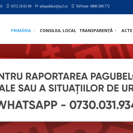
61
0372.10.61.00
infopublice@ps2.ro
TelVerde 0800.500.772
PRIMĂRIA
CONSILIUL LOCAL
TRANSPARENȚĂ
ACTE