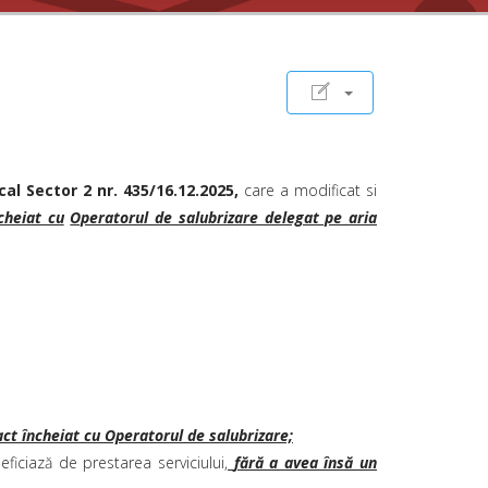
Primăria Sectorului 2 implementează proi
zona Campus Tei.
Prin această inițiativă, asociațiile de pr
cartier. Aproximativ 50% din deșeurile me
Asociațiile de proprietari și grupur
cal Sector 2 nr. 435/16.12.2025,
care a modificat si
Link formular de înscriere:
https://form
cheiat cu
Operatorul de salubrizare delegat pe aria
Împreună reducem cantitatea de deșeuri,
Alătură-te rețelei de compostare UrbanW
act încheiat cu Operatorul de salubrizare;
ficiază de prestarea serviciului,
fără a avea însă un